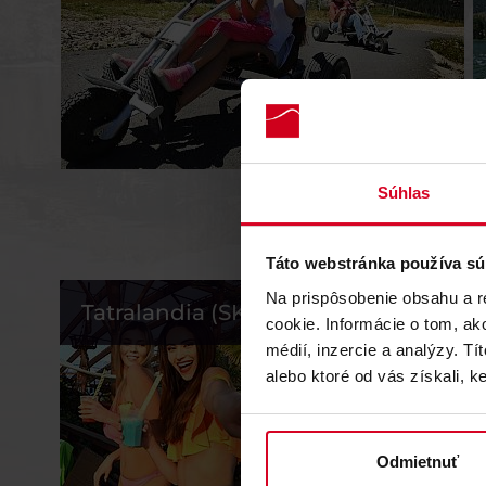
Súhlas
Objavte aj
Táto webstránka používa sú
Na prispôsobenie obsahu a r
Tatralandia (SK)
Bešeňov
cookie. Informácie o tom, ak
médií, inzercie a analýzy. Tí
alebo ktoré od vás získali, ke
Odmietnuť