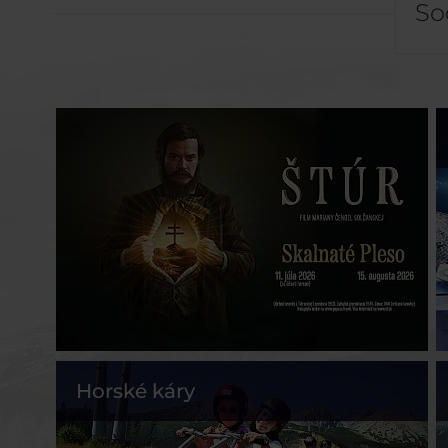
So
Horské káry