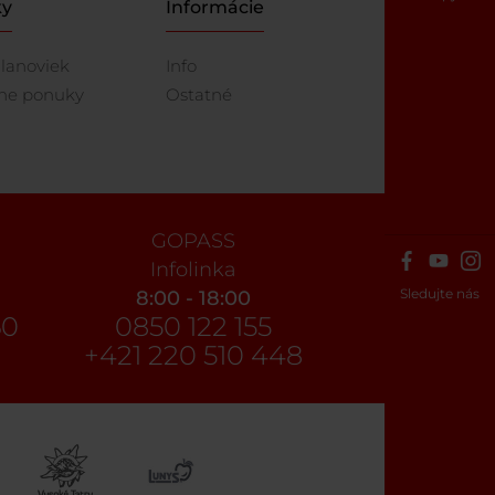
ky
Informácie
lanoviek
Info
lne ponuky
Ostatné
GOPASS
Infolinka
Sledujte nás
8:00 - 18:00
60
0850 122 155
+421 220 510 448