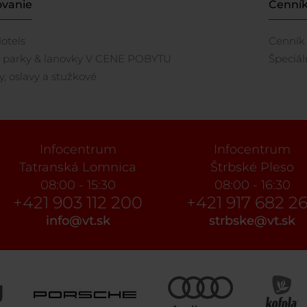
vanie
Cenní
otels
Cenník 
 parky & lanovky V CENE POBYTU
Špeciá
, oslavy a stužkové
Infocentrum
Infocentrum
Tatranská Lomnica
Štrbské Pleso
08:00 - 15:30
08:00 - 16:30
+421 903 112 200
+421 917 682 2
info@vt.sk
strbske@vt.sk