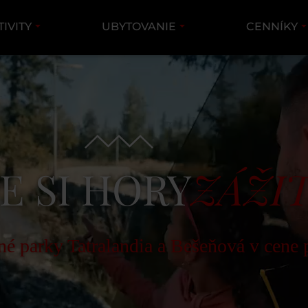
TIVITY
UBYTOVANIE
CENNÍKY
E SI HORY
ZÁŽI
é parky Tatralandia a Bešeňová v cene 