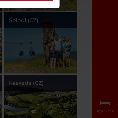
Špindl (CZ)
Kaskáda (CZ)
Ubytovanie