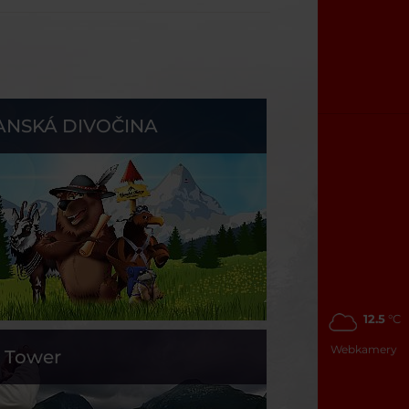
ANSKÁ DIVOČINA
12.5
°C
Webkamery
s Tower