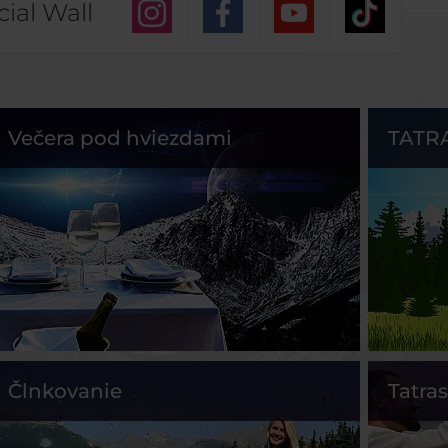
cial Wall
Večera pod hviezdami
TATR
Člnkovanie
Tatra