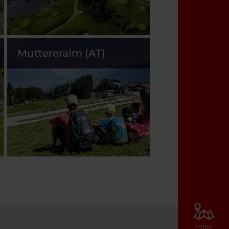
Muttereralm (AT)
Mapy