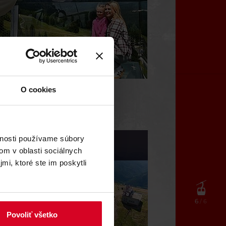
O cookies
y TMR
vnosti používame súbory
Jasná (SK)
om v oblasti sociálnych
mi, ktoré ste im poskytli
6
/ 6
Povoliť všetko