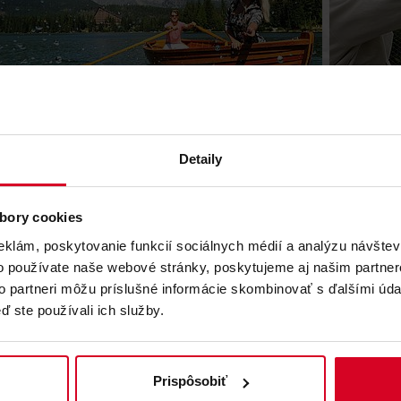
Detaily
 ďalšie strediská z rodin
bory cookies
eklám, poskytovanie funkcií sociálnych médií a analýzu návšte
á (SK)
Legendia (PL)
o používate naše webové stránky, poskytujeme aj našim partner
to partneri môžu príslušné informácie skombinovať s ďalšími údaj
ď ste používali ich služby.
Prispôsobiť