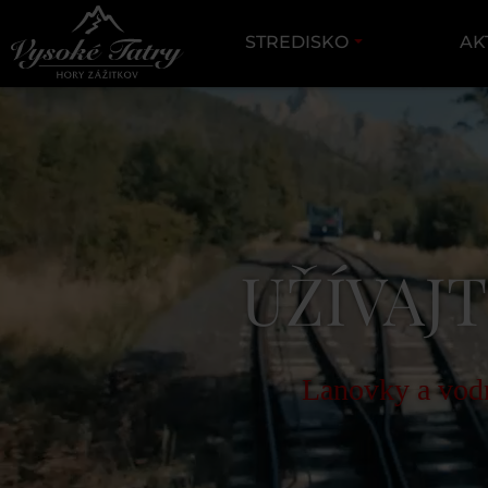
STREDISKO
AK
UŽÍVAJT
Lanovky a vodn