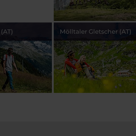
(AT)
Mölltaler Gletscher (AT)