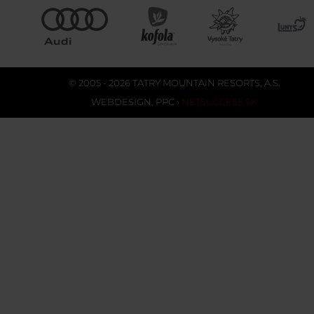
© 2005 - 2026 TATRY MOUNTAIN RESORTS, A.S.
WEBDESIGN
,
PPC
›
NETSUCCESS.SK