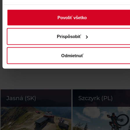
Povoliť všetko
Prispôsobiť
Odmietnuť
Jasná (SK)
Szczyrk (PL)