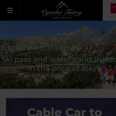
ALL R
English
Enjoy mountains of
experien
Ski pass and water parks inclu
in the price of stays