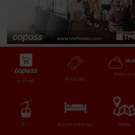
16.6
Webca
Price list
e-shop
6
Accomodation
Maps
/ 6