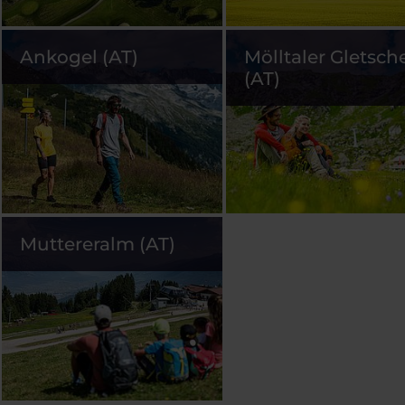
Ankogel (AT)
Mölltaler Gletsch
(AT)
Muttereralm (AT)