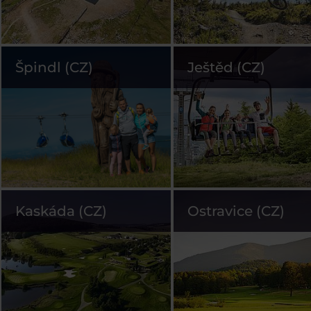
Špindl (CZ)
Ještěd (CZ)
Kaskáda (CZ)
Ostravice (CZ)