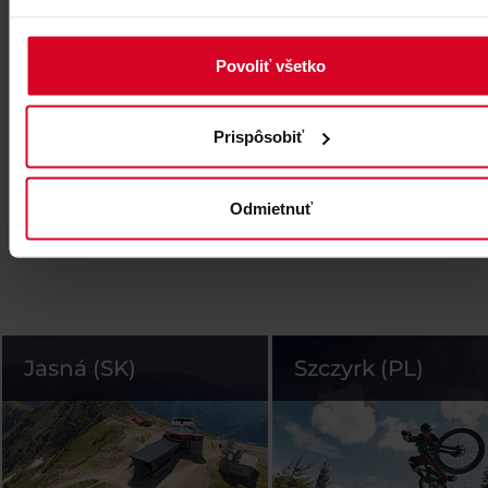
Povoliť všetko
Prispôsobiť
Odmietnuť
Jasná (SK)
Szczyrk (PL)