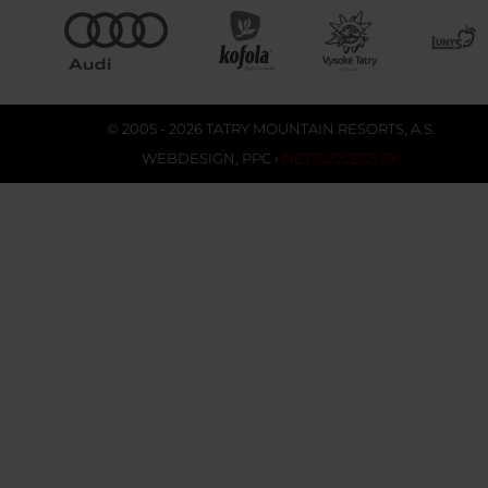
© 2005 - 2026 TATRY MOUNTAIN RESORTS, A.S.
WEBDESIGN
,
PPC
›
NETSUCCESS.SK