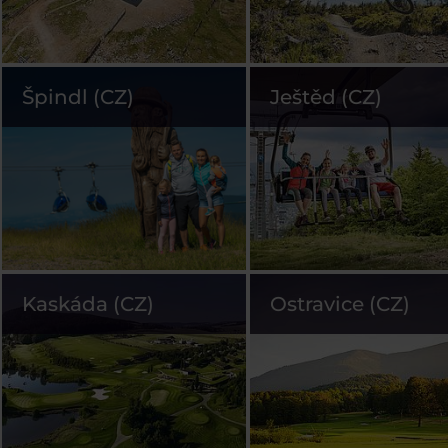
Špindl (CZ)
Ještěd (CZ)
Kaskáda (CZ)
Ostravice (CZ)