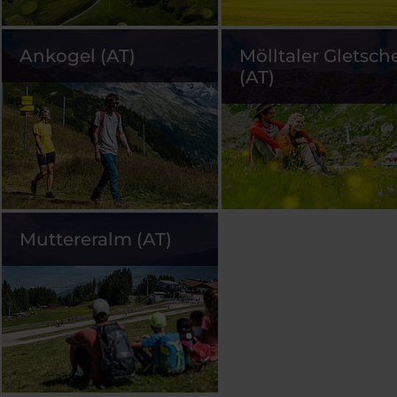
Ankogel (AT)
Mölltaler Gletsch
(AT)
Muttereralm (AT)