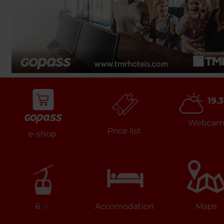
19.3
Webca
Price list
e-shop
6
Accomodation
Maps
/ 6