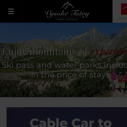
ALL R
English
Enjoy mountains of
experien
Ski pass and water parks inclu
in the price of stays