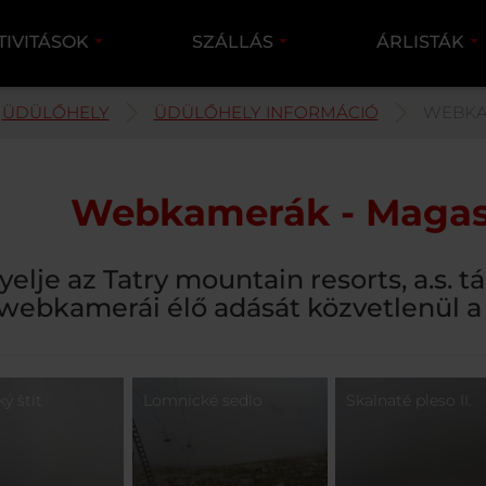
TIVITÁSOK
SZÁLLÁS
ÁRLISTÁK
ÜDÜLŐHELY
ÜDÜLŐHELY INFORMÁCIÓ
WEBK
Webkamerák - Magas
yelje az Tatry mountain resorts, a.s. 
webkamerái élő adását közvetlenül a
ý štít
Lomnické sedlo
Skalnaté pleso II.