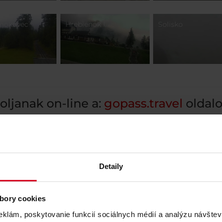
Smokovec
Hrebienok I.
Solisko
oljanak on-line a:
gopass.travel
oldal
zenek kedvezményeket és pontokat minden
rlás után.
Detaily
bory cookies
eklám, poskytovanie funkcií sociálnych médií a analýzu návšte