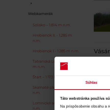
Starý 
Webkamerák
Solisko – 1.814 m n.m.
Hrebienok II. - 1.285 m
n.m.
Vásár
Hrebienok I - 1.285 m n.m.
Szerez
Tatranská Lomnica, 904
bevásá
m n.m.
Štart – 1.173 m n.m.
Súhlas
Skalnaté pleso I. 1.751 m
n.m.
Táto webstránka používa sú
Lomnické sedlo 2.190 m.
Na prispôsobenie obsahu a r
n.m.