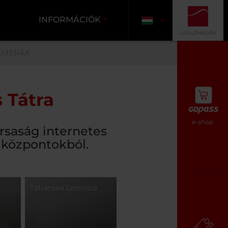
INFORMÁCIÓK
ÜDÜLŐHELYEK
AMERÁK
 Tátra
e-shop
társaság internetes
 központokból.
Tatranská Lomnica