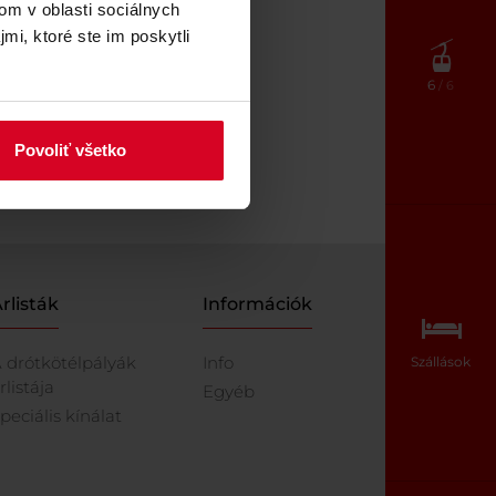
om v oblasti sociálnych
mi, ktoré ste im poskytli
6
/ 6
Povoliť všetko
rlisták
Információk
 drótkötélpályák
Info
Szállások
rlistája
Egyéb
peciális kínálat