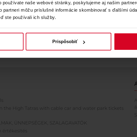
o používate naše webové stránky, poskytujeme aj našim partner
to partneri môžu príslušné informácie skombinovať s ďalšími údaj
ď ste používali ich služby.
Prispôsobiť
Á
ls
A
á
in the High Tatras with cable car and water park tickets
S
MAK, ÜNNEPSÉGEK, SZALAGAVATÓK
értékesítés