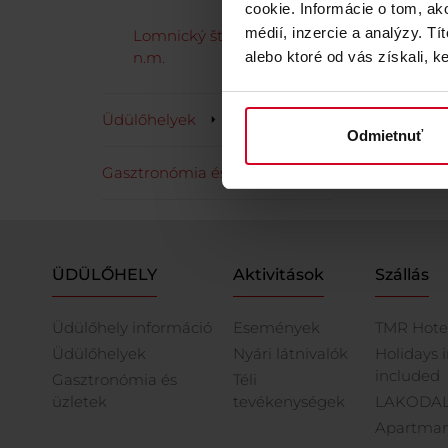
cookie. Informácie o tom, ak
médií, inzercie a analýzy. Tí
Lomnický štít 2.634 m
alebo ktoré od vás získali, ke
n.m.
Üdülőhelyek
Odmietnuť
Gasztronómia és üzletek
ÜDÜLŐHELY
Aktivitások
Szállás
Üdülőhely információ
Események
TMR Hote
Üdülőhelyek
Nyári látnivalók
Holidays 
included
Gasztronómia és
Téli
üzletek
tevékenységek
LAKODAL
Apartman 