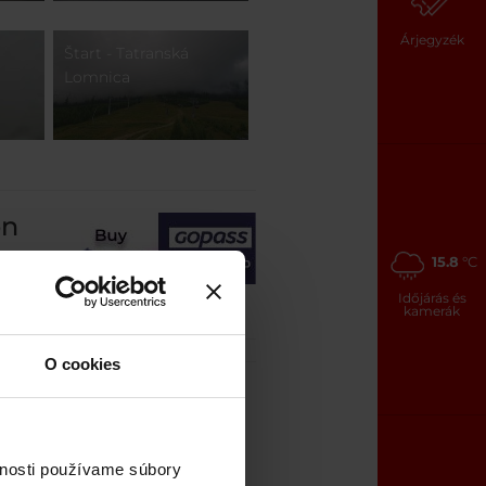
Árjegyzék
Štart - Tatranská
Lomnica
on
15.8
°C
Időjárás és
kamerák
O cookies
vnosti používame súbory