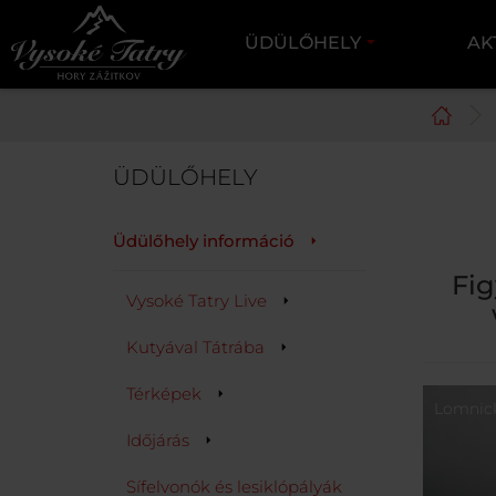
ÜDÜLŐHELY
AK
ÜDÜLŐHELY
Üdülőhely információ
Fig
Vysoké Tatry Live
Kutyával Tátrába
Térképek
Lomnick
Időjárás
Sífelvonók és lesiklópályák