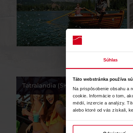
Odkryj w
Súhlas
Táto webstránka používa sú
Tatralandia (SK)
Bešeňov
Na prispôsobenie obsahu a r
cookie. Informácie o tom, ak
médií, inzercie a analýzy. Tí
alebo ktoré od vás získali, ke