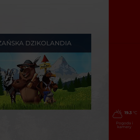
ZAŃSKA DZIKOLANDIA
19.3
°C
Pogoda i
kamery