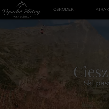
OŚRODEK
ATRA
Ciesz
Ski pa