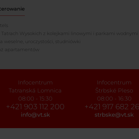
terowanie
tels
 Tatrach Wysokich z kolejkami linowymi i parkami wodnymi
ia weselne, uroczystości, studniówki
aż apartamentów
Infocentrum
Infocentrum
Tatranská Lomnica
Štrbské Pleso
08:00 - 15:30
08:00 - 16:30
+421 903 112 200
+421 917 682 2
info@vt.sk
strbske@vt.sk