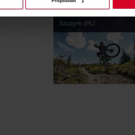
Prispôsobiť
Szczyrk (PL)