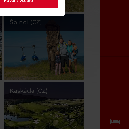
Povoliť všetko
Špindl (CZ)
Kaskáda (CZ)