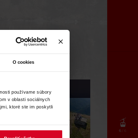
 TMR
O cookies
Jasná (SK)
vnosti používame súbory
om v oblasti sociálnych
mi, ktoré ste im poskytli
6
/ 6