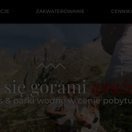
KCJE
ZAKWATEROWANIE
CENNIK
 się górami
wraż
ss & parki wodne w cenie pobyt