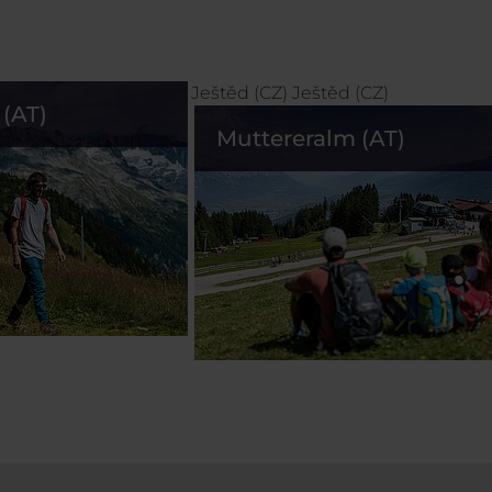
Ještěd (CZ)
Ještěd (CZ)
(AT)
Muttereralm (AT)