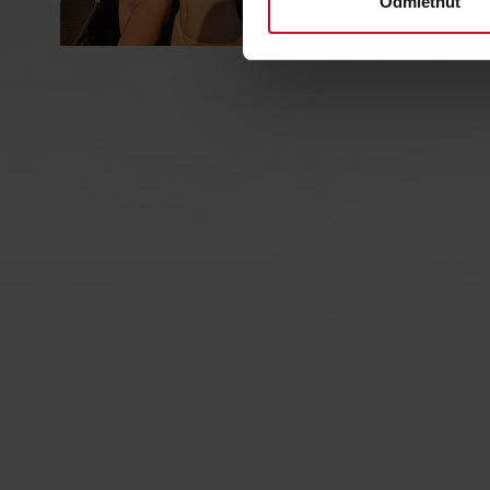
Odmietnuť