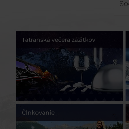
So
Tatranská večera zážitkov
Člnkovanie