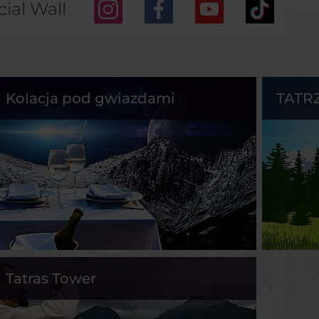
cial Wall
Kolacja pod gwiazdami
TATR
Tatras Tower