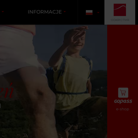
I
INFORMACJE
ODKRYJ TMR
eń
u
e-shop