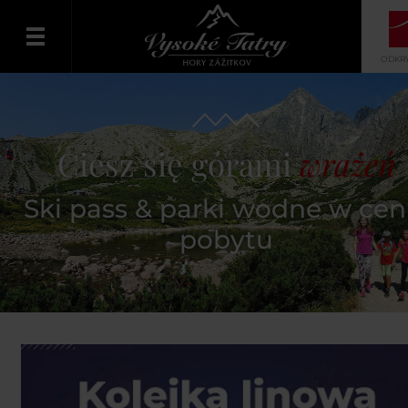
ODKRY
Polski
Ciesz się górami
wrażeń
Ski pass & parki wodne w cen
pobytu