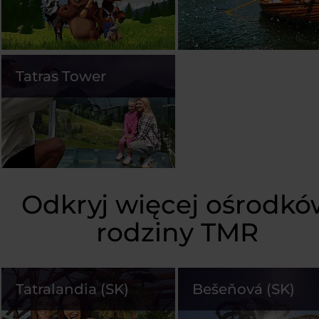
Tatras Tower
Odkryj więcej ośrodkó
rodziny TMR
Tatralandia (SK)
Bešeňová (SK)