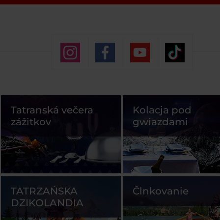
Tatranská večera
Kolacja pod
zážitkov
gwiazdami
TATRZAŃSKA
Člnkovanie
DZIKOLANDIA