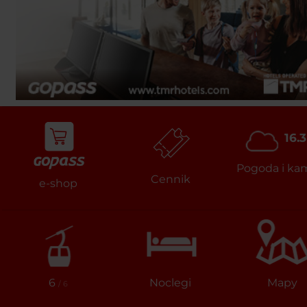
16.3
Pogoda i ka
Cennik
e-shop
6
Noclegi
Mapy
/ 6