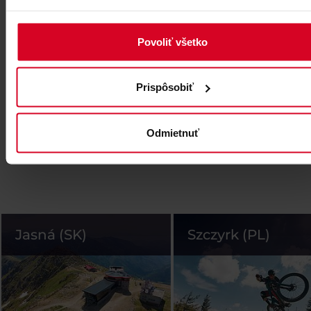
Povoliť všetko
Prispôsobiť
Odmietnuť
Jasná (SK)
Szczyrk (PL)