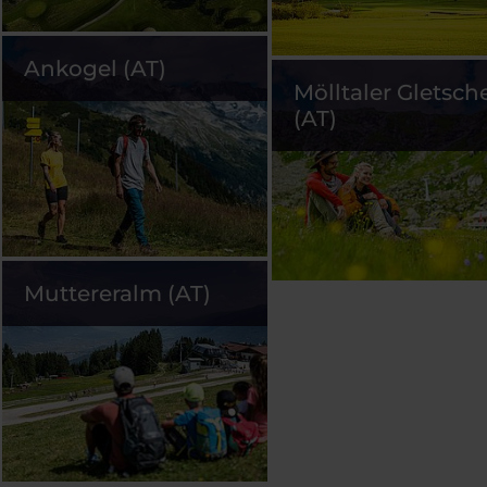
Ankogel (AT)
Mölltaler Gletsch
(AT)
Muttereralm (AT)