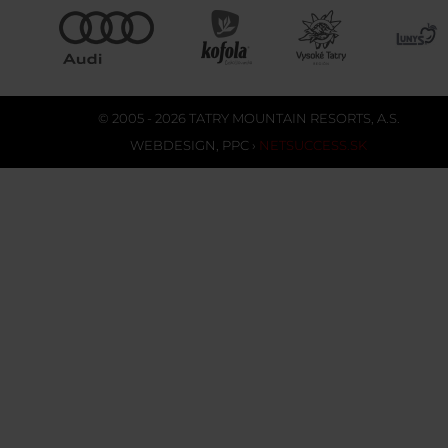
© 2005 - 2026 TATRY MOUNTAIN RESORTS, A.S.
WEBDESIGN
,
PPC
›
NETSUCCESS.SK