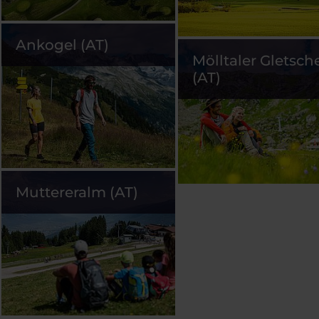
Ankogel (AT)
Mölltaler Gletsch
(AT)
Muttereralm (AT)