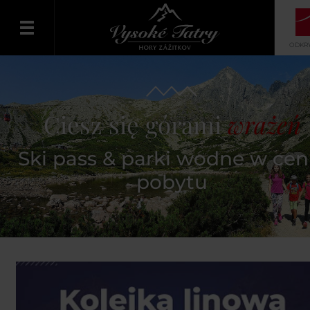
ODKRY
Polski
Ciesz się górami
wrażeń
Ski pass & parki wodne w cen
pobytu