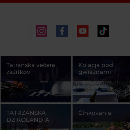
Tatranská večera
Kolacja pod
zážitkov
gwiazdami
TATRZAŃSKA
Člnkovanie
DZIKOLANDIA