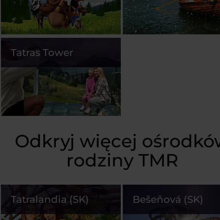
Tatras Tower
Odkryj więcej ośrodkó
rodziny TMR
Tatralandia (SK)
Bešeňová (SK)