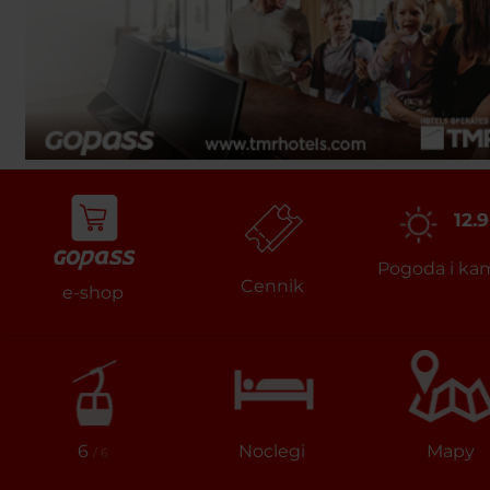
12.9
Pogoda i ka
Cennik
e-shop
6
Noclegi
Mapy
/ 6