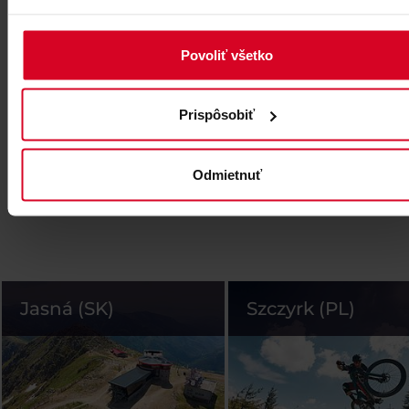
Povoliť všetko
Prispôsobiť
Odmietnuť
Jasná (SK)
Szczyrk (PL)