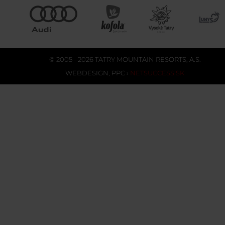
© 2005 - 2026 TATRY MOUNTAIN RESORTS, A.S.
WEBDESIGN
,
PPC
›
NETSUCCESS.SK