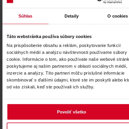
populárnejším športom a preto Vám prinášame možnosť 
vyskúšať.
Súhlas
Detaily
O cookies
Pozrite si dôležité pravidlá a upozornenie pre pohyb skialpi
po zjazdovkách v Tatranskej Lomnici a na Štrbskom Plese.
Táto webstránka používa súbory cookies
NOVINKOU je aj
Večerný skialp výšľap
v strediskách Tatr
Na prispôsobenie obsahu a reklám, poskytovanie funkcií
Lomnica a Štrbské Pleso a to každú stredu od 16:00 do 18:0
sociálnych médií a analýzu návštevnosti používame súbory
cookie. Informácie o tom, ako používate naše webové stránk
poskytujeme aj našim partnerom v oblasti sociálnych médií,
inzercie a analýzy. Títo partneri môžu príslušné informácie
skombinovať s ďalšími údajmi, ktoré ste im poskytli alebo kt
Obchody a požičovne
od vás získali, keď ste používali ich služby.
Tatry Motion
Obchody, požičovne a servis Tatr
Povoliť všetko
Motion ponúkajú návštevníkom šir
sortiment oblečenia, kvalitnú výstro