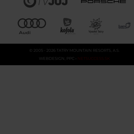
© 2005 - 2026 TATRY MOUNTAIN RESORTS, A.S.
WEBDESIGN
,
PPC
›
NETSUCCESS.SK