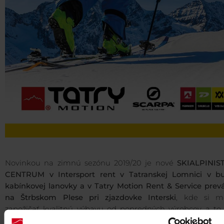
Novinkou na zimnú sezónu 2019/20 je nové
SKIALPINIS
CENTRUM v Intersport rent v Tatranskej Lomnici v b
kabínkovej lanovky a v Tatry Motion Rent & Service prev
na Štrbskom Plese pri zjazdovke Interski
, kde si m
zapožičať kvalitnú výbavu od popredných výrobcov a to V
Marker, Dalbelo a Scarpa. Skialpinizmus sa stáva 