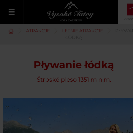
ODKRY
ATRAKCJE
LETNIE ATRAKCJE
PŁYWA
Polski
ŁÓDKĄ
Pływanie łódką
Štrbské pleso 1351 m n.m.