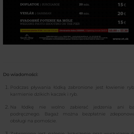
Do wiadomości:
Podczas pływania łódką zabronione jest łowienie ryb
karmienie dzikich kaczek i ryb.
Na łódkę nie wolno zabierać jedzenia ani b
podręcznego. Bagaż można bezpłatnie zdepono
obsługi na pomoście.
Zabronione jest palenie, krzyczenie oraz wyrzucanie ś