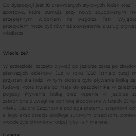
Do dyspozycji jest 18 drewnianych stylowych łódek oraz 1
sportowa, które cumują przy nowo zbudowanym m
przepięknym widokiem na wzgórza Tatr. Wyjątk
przeżyciem może być również skorzystanie z usług prywa
wioślarza.
Wiecie, że?
W przeszłości zaczęto pływać po jeziorze zaraz po zbudo
pierwszych obiektów. Już w roku 1880 istniało tutaj m
przystań dla łodzi. W tym okresie było pływanie łódką z
ludową, która trwała od maja do października, w zależnoś
pogody. Pływanie łódką oraz kąpanie w jeziorze zo
zabronione z uwagi na ochronę środowiska w latach 80-ty
wieku. Jezioro Szczyrbskie podlega piątemu stopniowi och
a jego eksploatacja podlega surowym przepisom, ponie
wodzie żyje chroniony rodzaj ryby - sih marena.
Uwaga: