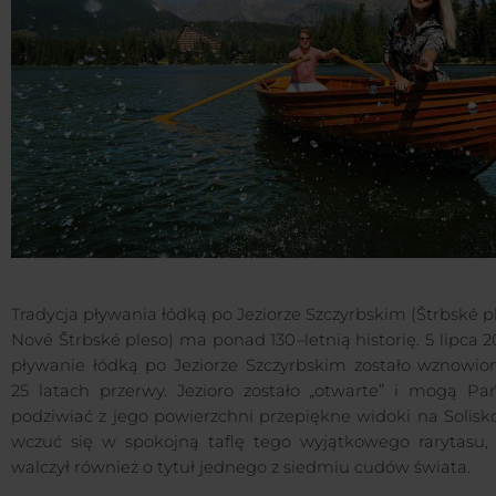
Tradycja pływania łódką po Jeziorze Szczyrbskim (Štrbské p
Nové Štrbské pleso) ma ponad 130–letnią historię. 5 lipca 2
pływanie łódką po Jeziorze Szczyrbskim zostało wznowio
25 latach przerwy. Jezioro zostało „otwarte” i mogą Pa
podziwiać z jego powierzchni przepiękne widoki na Solisk
wczuć się w spokojną taflę tego wyjątkowego rarytasu, 
walczył również o tytuł jednego z siedmiu cudów świata.