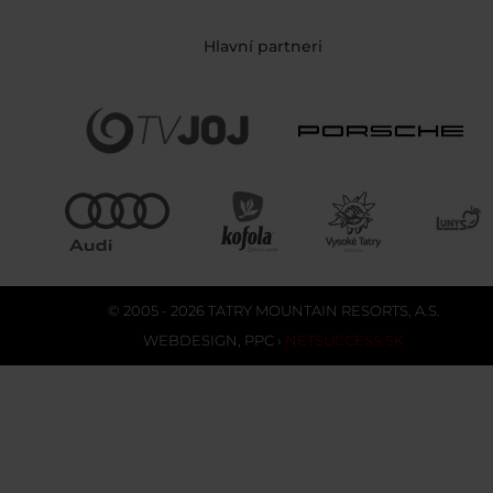
Hlavní partneri
© 2005 - 2026 TATRY MOUNTAIN RESORTS, A.S.
WEBDESIGN
,
PPC
›
NETSUCCESS.SK