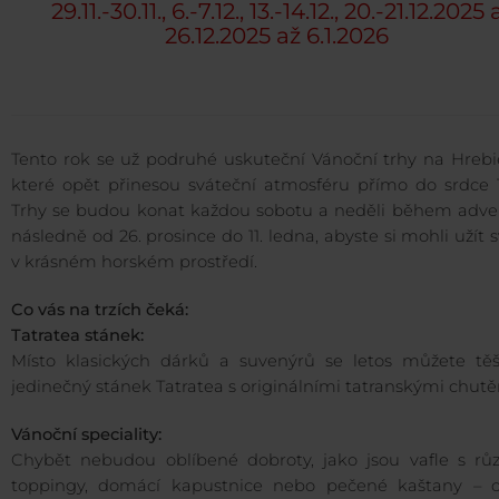
29.11.-30.11., 6.-7.12., 13.-14.12., 20.-21.12.2025 
26.12.2025 až 6.1.2026
Tento rok se už podruhé uskuteční Vánoční trhy na Hrebi
které opět přinesou sváteční atmosféru přímo do srdce T
Trhy se budou konat každou sobotu a neděli během adve
následně od 26. prosince do 11. ledna, abyste si mohli užít 
v krásném horském prostředí.
Co vás na trzích čeká:
Tatratea stánek:
Místo klasických dárků a suvenýrů se letos můžete těš
jedinečný stánek Tatratea s originálními tatranskými chutě
Vánoční speciality:
Chybět nebudou oblíbené dobroty, jako jsou vafle s rů
toppingy, domácí kapustnice nebo pečené kaštany – c