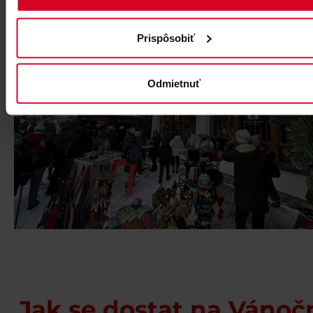
Prispôsobiť
Odmietnuť
Jak se dostat na Vánoč