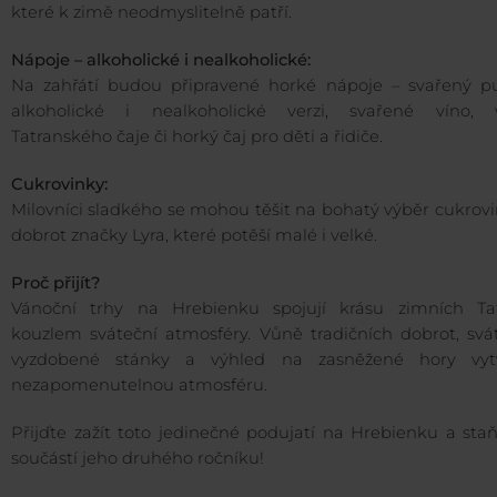
které k zimě neodmyslitelně patří.
Nápoje – alkoholické i nealkoholické:
Na zahřátí budou připravené horké nápoje – svařený p
alkoholické i nealkoholické verzi, svařené víno, 
Tatranského čaje či horký čaj pro děti a řidiče.
Cukrovinky:
Milovníci sladkého se mohou těšit na bohatý výběr cukrov
dobrot značky Lyra, které potěší malé i velké.
Proč přijít?
Vánoční trhy na Hrebienku spojují krásu zimních Ta
kouzlem sváteční atmosféry. Vůně tradičních dobrot, svá
vyzdobené stánky a výhled na zasněžené hory vytv
nezapomenutelnou atmosféru.
Přijďte zažít toto jedinečné podujatí na Hrebienku a sta
součástí jeho druhého ročníku!