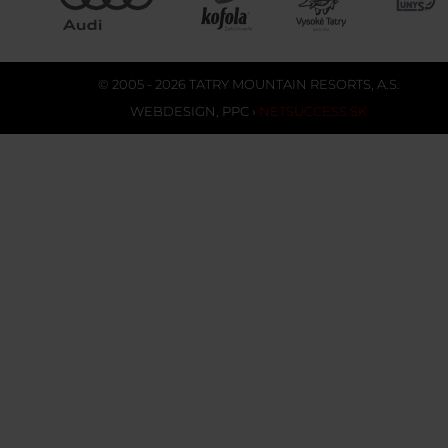
© 2005 - 2026 TATRY MOUNTAIN RESORTS, A.S.
WEBDESIGN
,
PPC
›
NETSUCCESS.SK