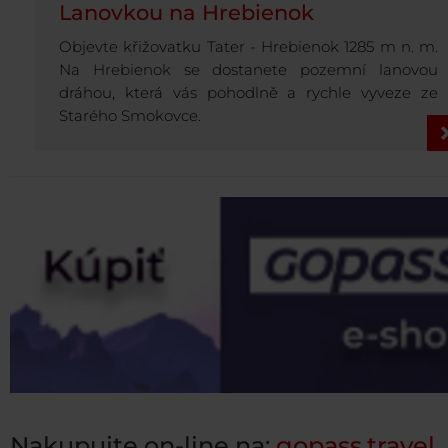
Lanovkou na Hrebienok
Objevte křižovatku Tater - Hrebienok 1285 m n. m.
Na Hrebienok se dostanete pozemní lanovou
dráhou, která vás pohodlně a rychle vyveze ze
Starého Smokovce.
Nakupujte on-line na:
gopass.travel