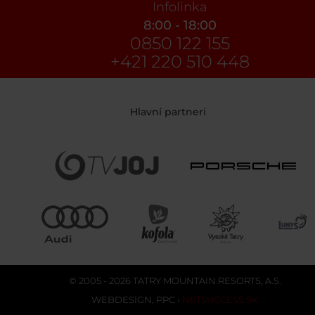
Infolinka
8:00 - 18:00
0850 122 155
+421 220 510 448
Hlavní partneri
© 2005 - 2026 TATRY MOUNTAIN RESORTS, A.S.
WEBDESIGN
,
PPC
›
NETSUCCESS.SK