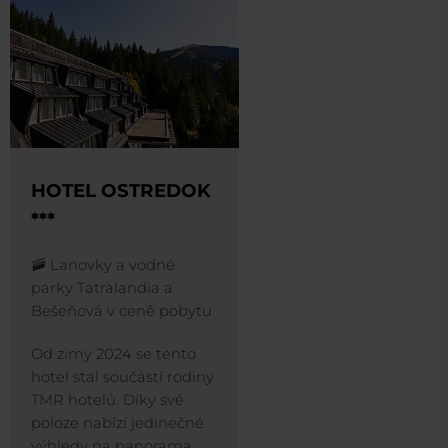
HOTEL OSTREDOK
***
🚠 Lanovky a vodné
parky Tatralandia a
Bešeňová v ceně pobytu
Od zimy 2024 se tento
hotel stal součástí rodiny
TMR hotelů. Díky své
poloze nabízí jedinečné
výhledy na panorama