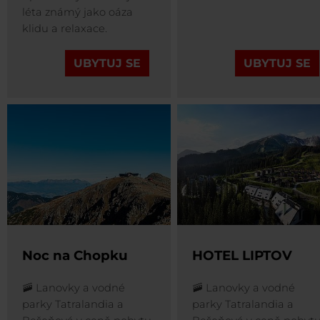
léta známý jako oáza
klidu a relaxace.
UBYTUJ SE
UBYTUJ SE
Noc na Chopku
HOTEL LIPTOV
🚠 Lanovky a vodné
🚠 Lanovky a vodné
parky Tatralandia a
parky Tatralandia a