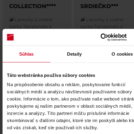
COLLECTION****
SRDIEČKO***
🚠 Lanovky a vodné
🚠 Lanovky a vodné
parky Tatralandia a
parky Tatralandia a
Bešeňová v ceně pobytu
Bešeňová v ceně pobyt
Šarmantní apartmány
Zažijte klidnou
ve francouzském stylu
dovolenou na jižní stran
Súhlas
Detaily
O cookies
spojují pravý horský
Chopku v hotelu s
luxus, bezkonkurenční
nadstandardní péčí a
polohu v Jasné a
pravou horskou
Táto webstránka používa súbory cookies
dokonalé soukromí.
atmosférou.
Na prispôsobenie obsahu a reklám, poskytovanie funkcií
sociálnych médií a analýzu návštevnosti používame súbory
UBYTUJ SE
UBYTUJ SE
cookie. Informácie o tom, ako používate naše webové stránk
poskytujeme aj našim partnerom v oblasti sociálnych médií,
inzercie a analýzy. Títo partneri môžu príslušné informácie
skombinovať s ďalšími údajmi, ktoré ste im poskytli alebo kt
od vás získali, keď ste používali ich služby.