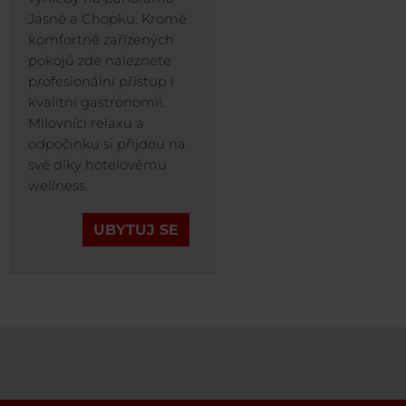
Jasné a Chopku. Kromě
komfortně zařízených
pokojů zde naleznete
profesionální přístup i
kvalitní gastronomii.
Milovníci relaxu a
odpočinku si přijdou na
své díky hotelovému
wellness.
UBYTUJ SE