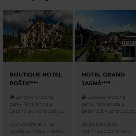
BOUTIQUE HOTEL
HOTEL GRAND
POŠTA****
JASNÁ****
🚠 Lanovky a vodné
🚠 Lanovky a vodné
parky Tatralandia a
parky Tatralandia a
Bešeňová v ceně pobytu
Bešeňová v ceně pobyt
Vychutnejte si luxus
Užijte si skvělou
boutique hotelu v centru
rodinnou dovolenou v