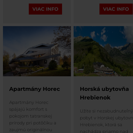
VIAC INFO
VIAC INFO
Apartmány Horec
Horská ubytovňa
Hrebienok
Apartmány Horec
spájajú komfort s
Užite si nezabudnuteľn
pokojom tatranskej
pobyt v Horskej ubytovn
prírody pri potôčiku a
Hrebienok, ktorá sa
zaujmú originálnou
nachádza priamo nad