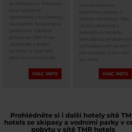
architektúrou. Ponúkajú
hornou stanicou
plne vybavené
pozemnej lanovky v
apartmány s kuchynkou,
Starom Smokovci. Táto
kávovarom Nespresso a
útulná ubytovňa s
lyžiareňou. Výborná
jedinečnou horskou
poloha len 300 m od
atmosférou je ideálnym
zjazdoviek a blízko
východiskovým bodom
lanovky na Skalnaté
pre turistiku, a to v lete
pleso či Lomnický štít.
aj v zime.
VIAC INFO
VIAC INFO
Prohlédněte si i další hotely sítě T
hotels se skipasy a vodními parky v 
pobytu v sítě TMR hotels