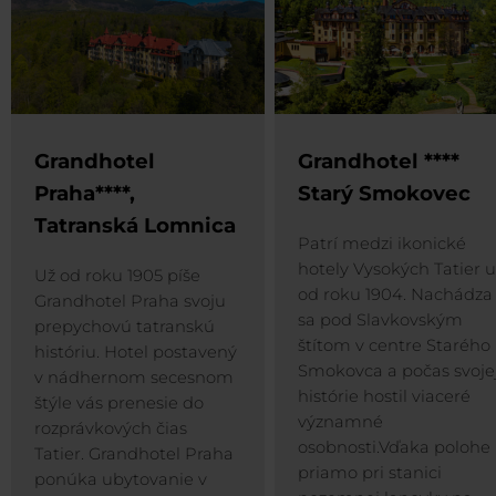
Grandhotel
Grandhotel ****
Praha****,
Starý Smokovec
Tatranská Lomnica
Patrí medzi ikonické
hotely Vysokých Tatier 
Už od roku 1905 píše
od roku 1904. Nachádza
Grandhotel Praha svoju
sa pod Slavkovským
prepychovú tatranskú
štítom v centre Starého
históriu. Hotel postavený
Smokovca a počas svoje
v nádhernom secesnom
histórie hostil viaceré
štýle vás prenesie do
významné
rozprávkových čias
osobnosti.Vďaka polohe
Tatier. Grandhotel Praha
priamo pri stanici
ponúka ubytovanie v