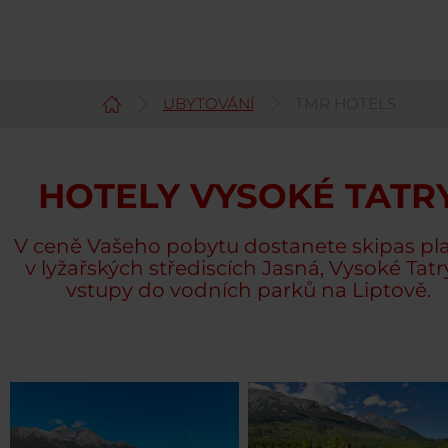
UBYTOVÁNÍ
TMR HOTELS
Čeština
HOTELY VYSOKÉ TATR
V ceně Vašeho pobytu dostanete skipas pl
v lyžařských střediscích Jasná, Vysoké Tatr
vstupy do vodních parků na Liptově.