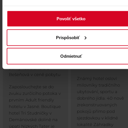
Povoliť všetko
Prispôsobiť
HOTEL TRI
HOTEL SKI
STUDNIČKY****
🚠 Lanovky a vodné
Odmietnuť
parky Tatralandia a
🚠 Lanovky a vodné
Bešeňová v ceně pobyt
parky Tatralandia a
Bešeňová v ceně pobytu
Známý hotel osloví
milovníky tradičního
Zaposlouchejte se do
ubytování, sportu a
zvuku zurčícího potoka v
dobrého jídla. 40 nově
prvním Adult friendly
zrekonstruovaných
hotelu v Jasné. Boutique
pokojů přímo pod
hotel Tri Studničky v
sjezdovkou v klidné
Demänovské dolině na
lokalitě Záhradky
úpatí Nízkých Tater je