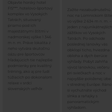
Objavte horský hotel
FIS***, hotelovo-športový
Zažite nezabudnuteľnú
komplex vo Vysokých
noc na Lomnickom štít
Tatrách, situovaný
vo výške 2 634 m n. m. –
priamo pod ich
jeden z najunikátnejšíc
majestátnymi štítmi v
zážitkov vo Vysokých
nadmorskej výške 1 346
Tatrách. Po odchode
m n. m. Práve lokalita z
poslednej lanovky vás
neho vytvára skutočnú
obklopí ticho, hviezdna
oázu pre športovcov
obloha a dych berúce
hľadajúcich tie najlepšie
výhľady. Pobyt zahŕňa
podmienky pre kvalitný
vývoz lanovkou, večeru
tréning, ako aj pre ľudí
pri sviečkach a noc v
túžiacich po dokonalom
najvyššie položenej izbe
relaxe v srdci
v strednej Európe. Ráno
slovenských veľhôr.
si vychutnáte východ
slnka a raňajky s
panoramatickým
výhľadom.