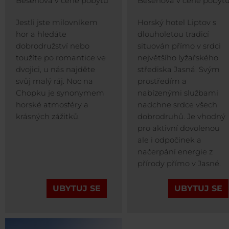
Bešeňová v ceně pobytu
Bešeňová v ceně pobyt
Jestli jste milovníkem
Horský hotel Liptov s
hor a hledáte
dlouholetou tradicí
dobrodružství nebo
situován přímo v srdci
toužíte po romantice ve
největšího lyžařského
dvojici, u nás najděte
střediska Jasná. Svým
svůj malý ráj. Noc na
prostředím a
Chopku je synonymem
nabízenými službami
horské atmosféry a
nadchne srdce všech
krásných zážitků.
dobrodruhů. Je vhodný
pro aktivní dovolenou
ale i odpočinek a
načerpání energie z
přírody přímo v Jasné.
UBYTUJ SE
UBYTUJ SE