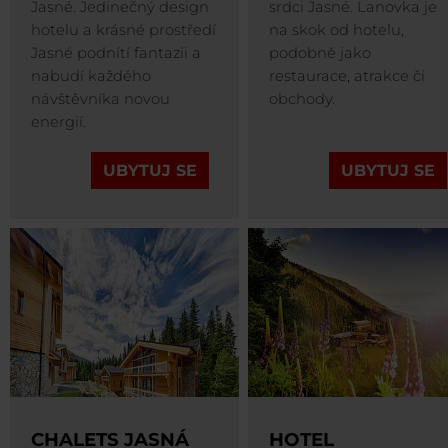
Jasné. Jedinečný design
srdci Jasné. Lanovka je
hotelu a krásné prostředí
na skok od hotelu,
Jasné podnítí fantazii a
podobně jako
nabudí každého
restaurace, atrakce či
návštěvníka novou
obchody.
energií.
UBYTUJ SE
UBYTUJ SE
CHALETS JASNÁ
HOTEL