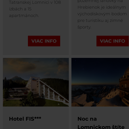
pozemnej lanovky na
Tatranskej Lomnici v 108
Hrebienok je ideálnym
izbách a 15
východiskovým bodom
apartmánoch.
pre turistiku aj zimné
športy.
VIAC INFO
VIAC INFO
Hotel FIS***
Noc na
Lomnickom štíte