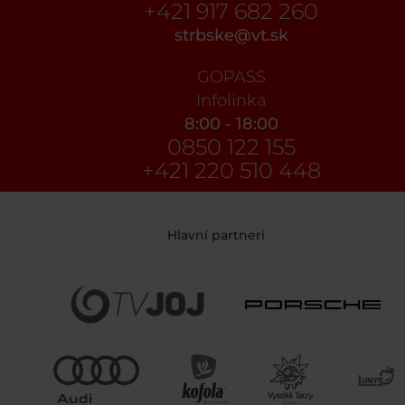
+421 917 682 260
strbske@vt.sk
GOPASS
Infolinka
8:00 - 18:00
0850 122 155
+421 220 510 448
Hlavní partneri