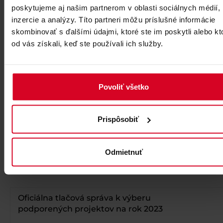
poskytujeme aj našim partnerom v oblasti sociálnych médií,
V rokoch 2019, 2020, 2023 a 2024 a 2025 sme podporili v r
inzercie a analýzy. Títo partneri môžu príslušné informácie
grantového programu celkovo 41 projektov v celkovej sum
skombinovať s ďalšími údajmi, ktoré ste im poskytli alebo kt
000€
od vás získali, keď ste používali ich služby.
TS - podporené projekty na rok 2025
Povoliť všetko
download
Prispôsobiť
Tlačová správa k výberu projektov na rok
2024
Odmietnuť
download
Oficiálna tlačová správa k výberu
podporených projektov na rok 2023