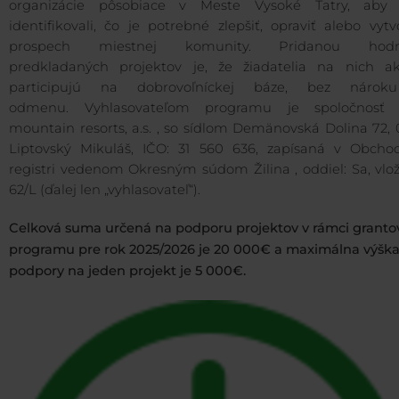
organizácie pôsobiace v Meste Vysoké Tatry, aby
identifikovali, čo je potrebné zlepšiť, opraviť alebo vytv
prospech miestnej komunity. Pridanou hodn
predkladaných projektov je, že žiadatelia na nich ak
participujú na dobrovoľníckej báze, bez náro
odmenu. Vyhlasovateľom programu je spoločnosť 
mountain resorts, a.s. , so sídlom Demänovská Dolina 72, 
Liptovský Mikuláš, IČO: 31 560 636, zapísaná v Obch
registri vedenom Okresným súdom Žilina , oddiel: Sa, vlož
62/L (ďalej len „vyhlasovateľ“).
Celková suma určená na podporu projektov v rámci grant
programu pre rok 2025/2026 je 20 000€ a maximálna výšk
podpory na jeden projekt je 5 000€.