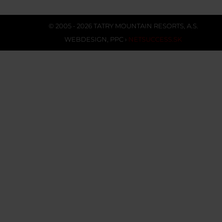
© 2005 - 2026 TATRY MOUNTAIN RESORTS, A.S.
WEBDESIGN
,
PPC
›
NETSUCCESS.SK