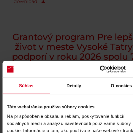
download
Grantový program Pre lepš
život v meste Vysoké Tatry
podporí v roku 2026 spolu 
projektov
Súhlas
Detaily
O cookies
Tlačová správa k podporeným projektom
na rok 2026
Táto webstránka používa súbory cookies
download
Na prispôsobenie obsahu a reklám, poskytovanie funkcií
sociálnych médií a analýzu návštevnosti používame súbory
cookie. Informácie o tom, ako používate naše webové stránk