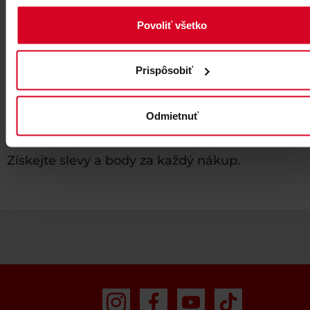
Povoliť všetko
Prispôsobiť
Odmietnuť
Nakupujte on-line na:
gopass.travel
Získejte slevy a body za každý nákup.