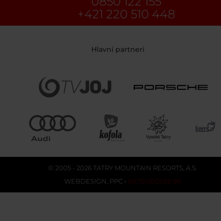
0850 122 155
+421 220 510 448
Hlavní partneri
© 2005 - 2026 TATRY MOUNTAIN RESORTS, A.S.
WEBDESIGN
,
PPC
›
NETSUCCESS.SK