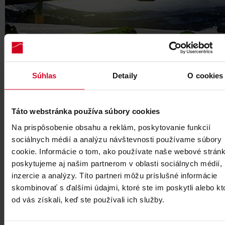
Súhlas
Detaily
O cookies
Ceník servisu
Táto webstránka používa súbory cookies
Na prispôsobenie obsahu a reklám, poskytovanie funkcií
Servis lyžařského a snowboardového vybavení a doplňků
sociálnych médií a analýzu návštevnosti používame súbory
cookie. Informácie o tom, ako používate naše webové stránk
INFO
poskytujeme aj našim partnerom v oblasti sociálnych médií,
inzercie a analýzy. Títo partneri môžu príslušné informácie
skombinovať s ďalšími údajmi, ktoré ste im poskytli alebo kt
od vás získali, keď ste používali ich služby.