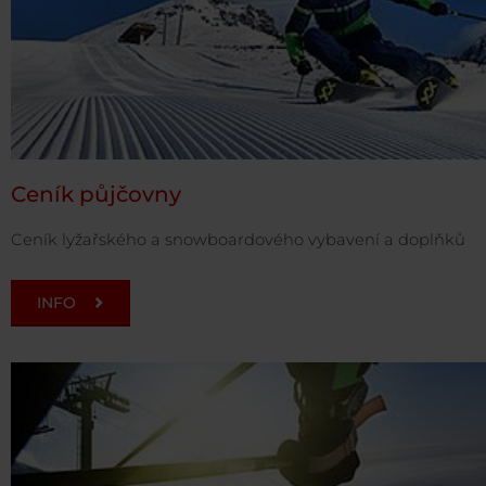
Ceník půjčovny
Ceník lyžařského a snowboardového vybavení a doplňků
INFO