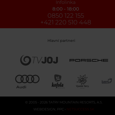
Infolinka
8:00 - 18:00
0850 122 155
+421 220 510 448
Hlavní partneri
© 2005 - 2026 TATRY MOUNTAIN RESORTS, A.S.
WEBDESIGN
,
PPC
›
NETSUCCESS.SK