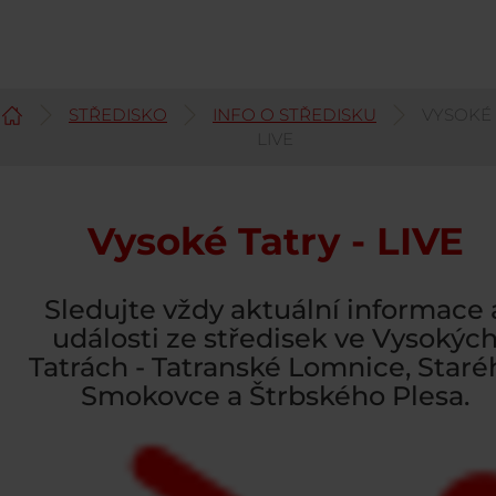
STŘEDISKO
INFO O STŘEDISKU
VYSOKÉ
Čeština
LIVE
Vysoké Tatry - LIVE
Sledujte vždy aktuální informace 
události ze středisek ve Vysokýc
Tatrách - Tatranské Lomnice, Staré
Smokovce a Štrbského Plesa.