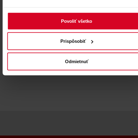
Povoliť všetko
Prispôsobiť
Odmietnuť
Živý prenos zo stredísk Vysokých Tatier