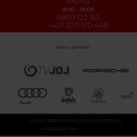
Infolinka
8:00 - 18:00
0850 122 155
+421 220 510 448
Hlavní partneri
© 2005 - 2026 TATRY MOUNTAIN RESORTS, A.S.
WEBDESIGN
,
PPC
›
NETSUCCESS.SK