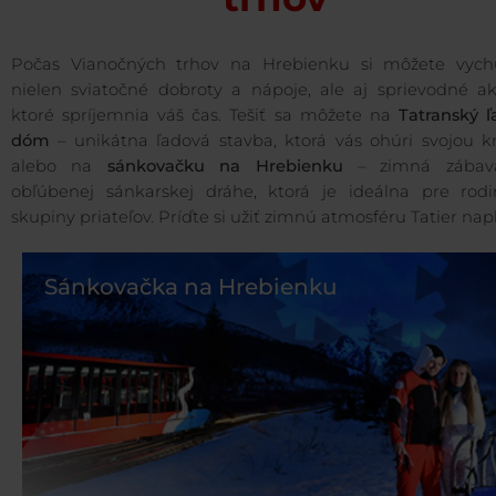
Počas Vianočných trhov na Hrebienku si môžete vych
nielen sviatočné dobroty a nápoje, ale aj sprievodné akt
ktoré spríjemnia váš čas. Tešiť sa môžete na
Tatranský ľ
dóm
– unikátna ľadová stavba, ktorá vás ohúri svojou kr
alebo na
s
ánkovačku na Hrebienku
– zimná zábav
obľúbenej sánkarskej dráhe, ktorá je ideálna pre rodi
skupiny priateľov. Príďte si užiť zimnú atmosféru Tatier nap
Sánkovačka na Hrebienku