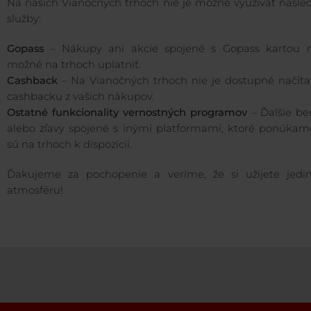
Na našich Vianočných trhoch nie je možné využívať nasle
služby:
Gopass
– Nákupy ani akcie spojené s Gopass kartou n
možné na trhoch uplatniť.
Cashback
– Na Vianočných trhoch nie je dostupné načíta
cashbacku z vašich nákupov.
Ostatné funkcionality vernostných programov
– Ďalšie be
alebo zľavy spojené s inými platformami, ktoré ponúkame
sú na trhoch k dispozícii.
Ďakujeme za pochopenie a veríme, že si užijete jedi
atmosféru!