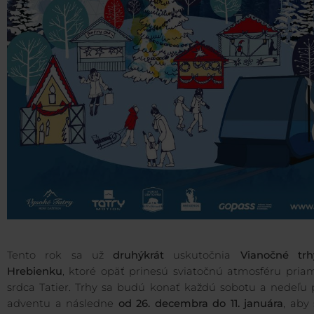
Tento rok sa už
druhýkrát
uskutočnia
Vianočné tr
Hrebienku
, ktoré opäť prinesú sviatočnú atmosféru pria
srdca Tatier. Trhy sa budú konať každú sobotu a nedeľu 
adventu a následne
od 26. decembra do 11. januára
, aby 