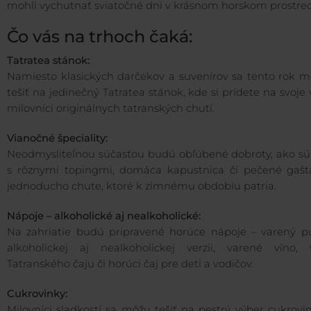
mohli vychutnať sviatočné dni v krásnom horskom prostred
Čo vás na trhoch čaká:
Tatratea stánok:
Namiesto klasických darčekov a suvenírov sa tento rok m
tešiť na jedinečný Tatratea stánok, kde si prídete na svoje 
milovníci originálnych tatranských chutí.
Vianočné špeciality:
Neodmysliteľnou súčasťou budú obľúbené dobroty, ako sú 
s rôznymi topingmi, domáca kapustnica či pečené gašt
jednoducho chute, ktoré k zimnému obdobiu patria.
Nápoje – alkoholické aj nealkoholické:
Na zahriatie budú pripravené horúce nápoje – varený p
alkoholickej aj nealkoholickej verzii, varené víno, 
Tatranského čaju či horúci čaj pre deti a vodičov.
Cukrovinky:
Milovníci sladkostí sa môžu tešiť na pestrý výber cukrovi