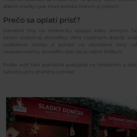
dobrôt značky Lyra, ktoré potešia malých aj veľkých.
Prečo sa oplatí prísť?
Vianočné trhy na Hrebienku spájajú krásu zimných Tat
čarom sviatočnej atmosféry. Vôňa tradičných dobrôt, svia
vyzdobené stánky a pohľad na zasnežené hory vyt
neopakovateľnú atmosféru pre vás aj vašich blízkych.
Príďte zažiť toto jedinečné podujatie na Hrebienku a sta
súčasťou jeho druhého ročníka!