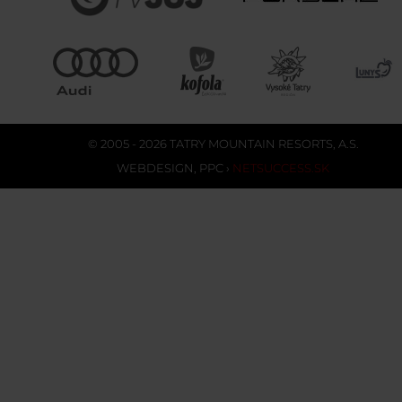
© 2005 - 2026 TATRY MOUNTAIN RESORTS, A.S.
WEBDESIGN
,
PPC
›
NETSUCCESS.SK