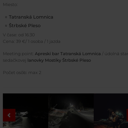
Miesto:
Tatranská Lomnica
Štrbské Pleso
V čase: od 16:30
Cena: 39 €/ 1 osoba / 1 jazda
Meeting point:
Apreski bar Tatranská Lomnica
/ údolná sta
sedačkovej
lanovky Mostíky Štrbské Pleso
Počet osôb: max 2