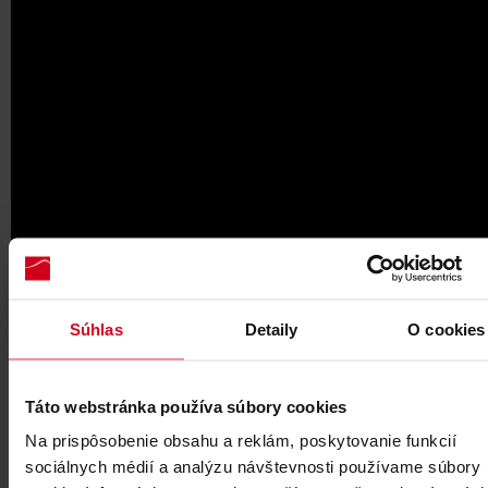
Súhlas
Detaily
O cookies
Táto webstránka používa súbory cookies
Certifikát z ratrakovania
Na prispôsobenie obsahu a reklám, poskytovanie funkcií
sociálnych médií a analýzu návštevnosti používame súbory