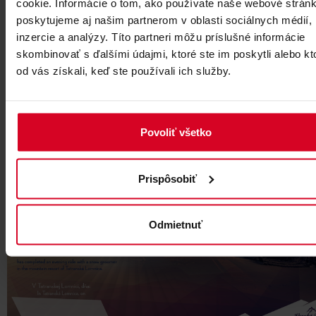
cookie. Informácie o tom, ako používate naše webové stránk
Po úspešnom absolvovaní nočnej úpravy zjazdoviek na sn
poskytujeme aj našim partnerom v oblasti sociálnych médií,
pásovom vozidle obdržíte certifikát.
inzercie a analýzy. Títo partneri môžu príslušné informácie
skombinovať s ďalšími údajmi, ktoré ste im poskytli alebo kt
od vás získali, keď ste používali ich služby.
Povoliť všetko
Prispôsobiť
Odmietnuť