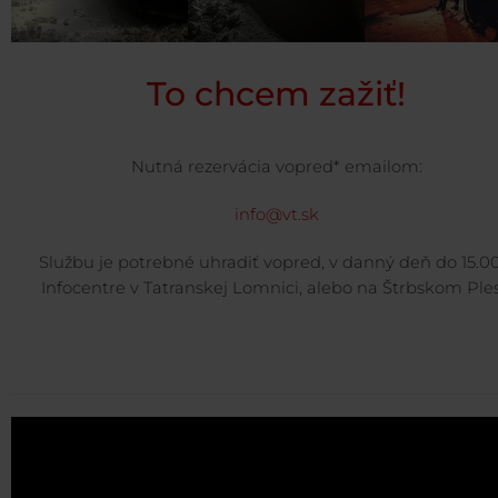
To chcem zažiť!
Nutná rezervácia vopred* emailom:
info@vt.sk
Službu je potrebné uhradiť vopred, v danný deň do 15.00
Infocentre v Tatranskej Lomnici, alebo na Štrbskom Ple