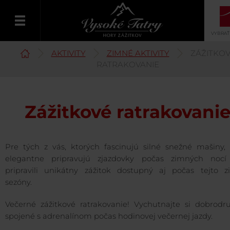
VYBRAŤ
AKTIVITY
ZIMNÉ AKTIVITY
ZÁŽITKO
Slovenčina
RATRAKOVANIE
Zážitkové ratrakovani
Pre tých z vás, ktorých fascinujú silné snežné mašiny, 
elegantne pripravujú zjazdovky počas zimných noc
pripravili unikátny zážitok dostupný aj počas tejto z
sezóny.
Večerné zážitkové ratrakovanie! Vychutnajte si dobrodru
spojené s adrenalínom počas hodinovej večernej jazdy.