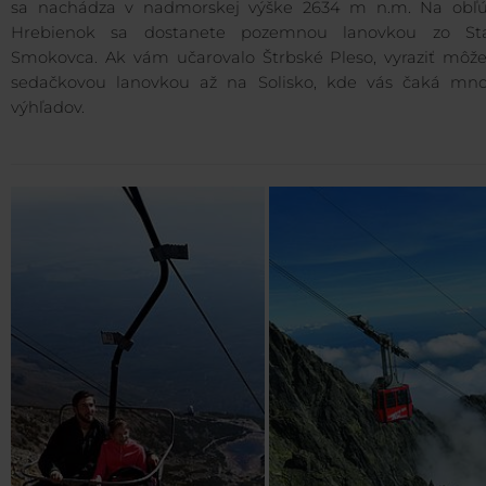
sa nachádza v nadmorskej výške 2634 m n.m. Na obľ
Hrebienok sa dostanete pozemnou lanovkou zo St
Smokovca. Ak vám učarovalo Štrbské Pleso, vyraziť môže
sedačkovou lanovkou až na Solisko, kde vás čaká mno
výhľadov.