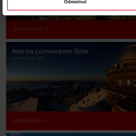
Odmietnuť
REZERVOVAŤ
Noc na Lomnickom Štíte
Lomnický štít
REZERVOVAŤ