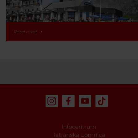
Rezervovať
Infocentrum
Tatranská Lomnica