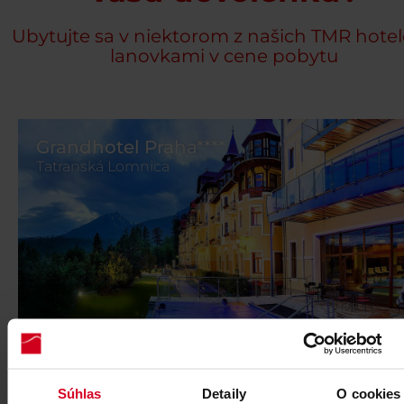
Ubytujte sa v niektorom z našich TMR hotel
lanovkami v cene pobytu
Grandhotel Praha****
Tatranská Lomnica
REZERVOVAŤ
Súhlas
Detaily
O cookies