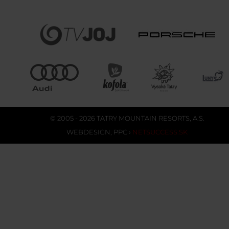
© 2005 - 2026 TATRY MOUNTAIN RESORTS, A.S.
WEBDESIGN
,
PPC
›
NETSUCCESS.SK