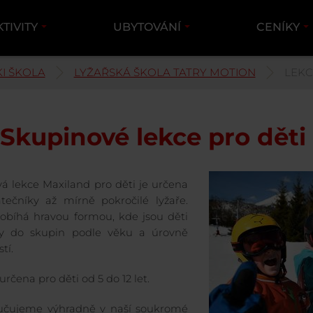
KTIVITY
UBYTOVÁNÍ
CENÍKY
KI ŠKOLA
LYŽAŘSKÁ ŠKOLA TATRY MOTION
LEKC
Skupinové lekce pro děti
á lekce Maxiland pro děti je určena
tečníky až mírně pokročilé lyžaře.
obíhá hravou formou, kde jsou děti
ny do skupin podle věku a úrovně
tí.
určena pro děti od 5 do 12 let.
yučujeme výhradně v naší soukromé