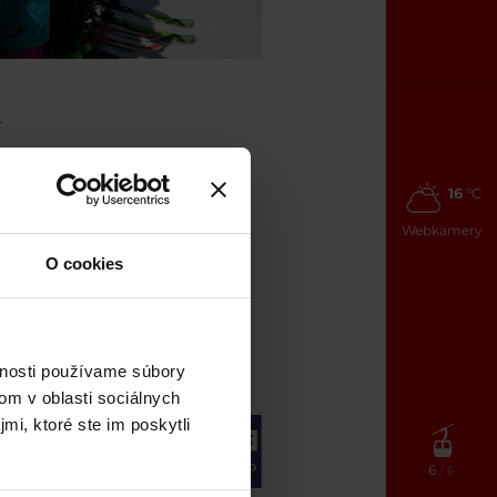
.
ica
16
°C
instruktorů.
Webkamery
O cookies
motion.sk
vnosti používame súbory
om v oblasti sociálnych
mi, ktoré ste im poskytli
6
/ 6