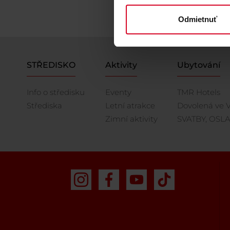
Odmietnuť
STŘEDISKO
Aktivity
Ubytování
Info o středisku
Eventy
TMR Hotels
Střediska
Letní atrakce
Dovolená ve V
Zimní aktivity
SVATBY, OSL