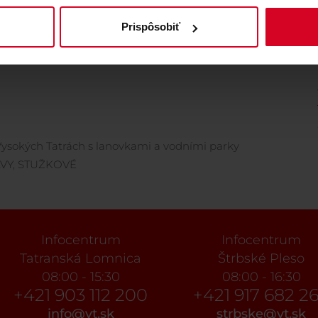
Prispôsobiť
ysokých Tatrách s lanovkami a vodními parky
AVY, STUŽKOVÉ
Infocentrum
Infocentrum
Tatranská Lomnica
Štrbské Pleso
08:00 - 15:30
08:00 - 16:30
+421 903 112 200
+421 917 682 2
info@vt.sk
strbske@vt.sk