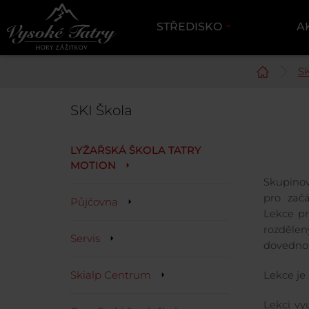
STŘEDISKO
A
S
SKI Škola
LYŽAŘSKÁ ŠKOLA TATRY
MOTION
Skupinov
pro začá
Půjčovna
Lekce pr
rozděle
Servis
dovednos
Skialp Centrum
Lekce je 
Lekci v