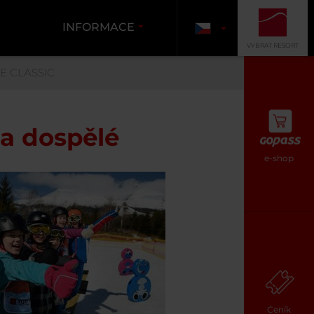
INFORMACE
VYBRAT RESORT
E CLASSIC
 a dospělé
e-shop
Ceník