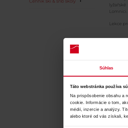
Cenník ski & snb školy
lyžařs
Lomnici.
Lekce pr
Súhlas
Táto webstránka používa sú
Na prispôsobenie obsahu a r
cookie. Informácie o tom, ak
Nakup
médií, inzercie a analýzy. Tí
alebo ktoré od vás získali, ke
Získejt