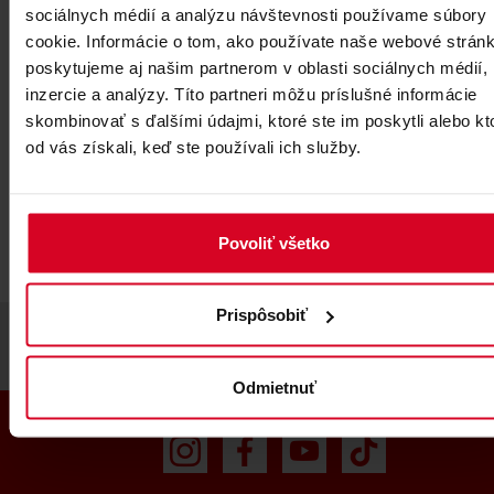
sociálnych médií a analýzu návštevnosti používame súbory
cookie. Informácie o tom, ako používate naše webové stránk
poskytujeme aj našim partnerom v oblasti sociálnych médií,
inzercie a analýzy. Títo partneri môžu príslušné informácie
skombinovať s ďalšími údajmi, ktoré ste im poskytli alebo kt
Vásároljanak on-line
od vás získali, keď ste používali ich služby.
a:
gopass.travel
oldalon
Szerezzenek kedvezményeket és pontokat min
bevásárlás után.
Povoliť všetko
Prispôsobiť
Odmietnuť