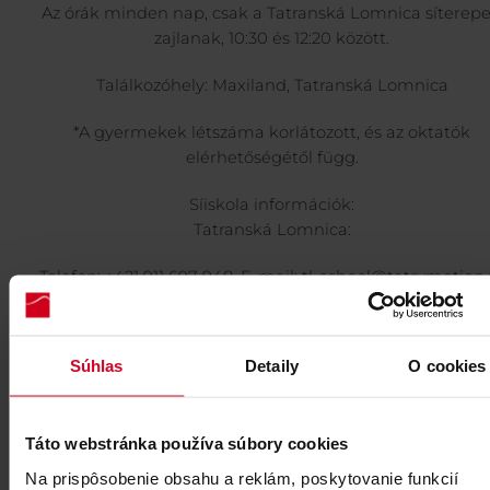
Az órák minden nap, csak a Tatranská Lomnica síterep
zajlanak, 10:30 és 12:20 között.
Találkozóhely: Maxiland, Tatranská Lomnica
*A gyermekek létszáma korlátozott, és az oktatók
elérhetőségétől függ.
Síiskola információk:
Tatranská Lomnica:
Telefon: +421 911 697 948, E-mail: tl-school@tatrymotion.
Súhlas
Detaily
O cookies
Táto webstránka používa súbory cookies
Na prispôsobenie obsahu a reklám, poskytovanie funkcií