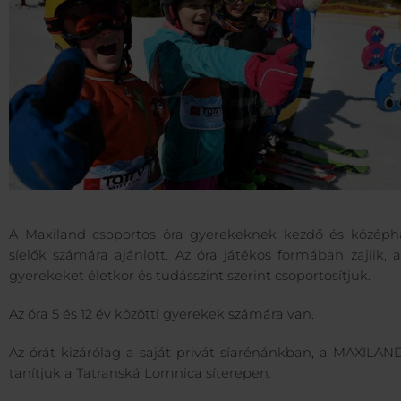
A Maxiland csoportos óra gyerekeknek kezdő és középh
síelők számára ajánlott. Az óra játékos formában zajlik, 
gyerekeket életkor és tudásszint szerint csoportosítjuk.
Az óra 5 és 12 év közötti gyerekek számára van.
Az órát kizárólag a saját privát síarénánkban, a MAXILAN
tanítjuk a Tatranská Lomnica síterepen.