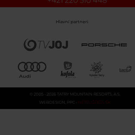
+421 220 510 448
Hlavní partneri
© 2005 - 2026 TATRY MOUNTAIN RESORTS, A.S.
WEBDESIGN
,
PPC
›
NETSUCCESS.SK