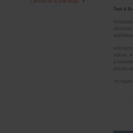
Cenník ski & snb školy
Test & B
Kiválas
síkölcsö
szállítás
Kölcsönö
sílécet. 
a túrasíz
sílécet v
*A haszn