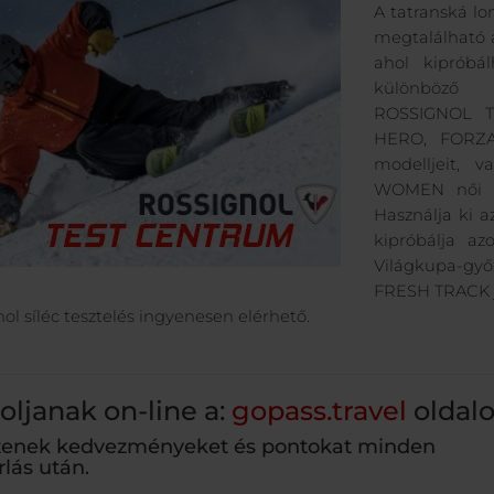
A tatranská lo
megtalálható
ahol kipróbál
különböző 
ROSSIGNOL T
HERO, FORZA
modelljeit,
WOMEN női mo
Használja ki a
kipróbálja az
Világkupa-gy
FRESH TRACK j
ol síléc tesztelés ingyenesen elérhető.
oljanak on-line a:
gopass.travel
oldal
zenek kedvezményeket és pontokat minden
rlás után.