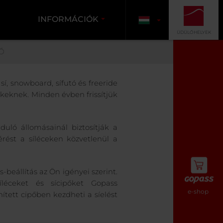
INFORMÁCIÓK
ÜDÜLŐHELYEK
Ő
í, snowboard, sífutó és freeride
rekeknek. Minden évben frissítjük
uló állomásainál biztosítják a
rést a síléceken közvetlenül a
s-beállítás az Ön igényei szerint.
íléceket és sícipőket Gopass
e-shop
ített cipőben kezdheti a síelést