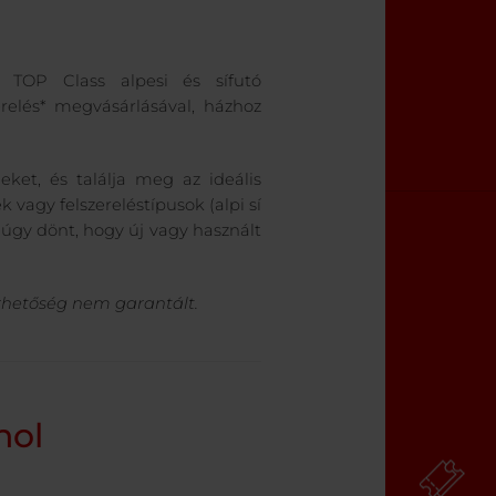
l TOP Class alpesi és sífutó
erelés* megvásárlásával, házhoz
ket, és találja meg az ideális
ek vagy felszereléstípusok (alpi sí
Ha úgy dönt, hogy új vagy használt
lérhetőség nem garantált.
nol