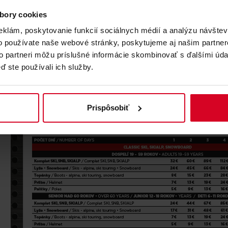
CENNÍK
bory cookies
eklám, poskytovanie funkcií sociálnych médií a analýzu návšte
o používate naše webové stránky, poskytujeme aj našim partner
to partneri môžu príslušné informácie skombinovať s ďalšími údaj
ď ste používali ich služby.
Prispôsobiť