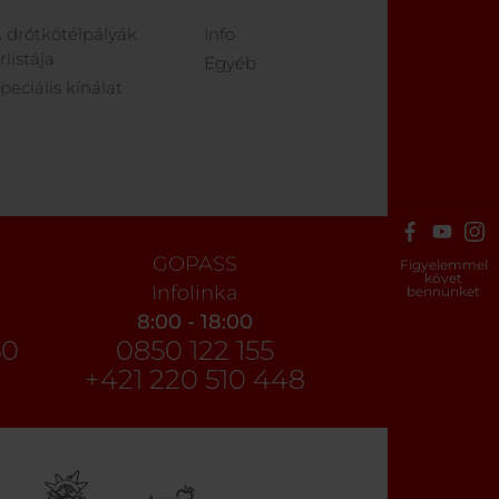
 drótkötélpályák
Info
rlistája
Egyéb
peciális kínálat
GOPASS
Figyelemmel
követ
Infolinka
bennünket
8:00 - 18:00
60
0850 122 155
+421 220 510 448