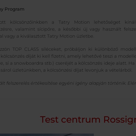
uy Program
ztott kölcsönzőinkben a Tatry Motion lehetőséget kíná
nzésre, valamint sícipőre, a későbbi új vagy használt felsz
sal vagy a kiválasztott Tatry Motion üzletbe.
zzön TOP CLASS síléceket, próbáljon ki különböző modelle
A kölcsönzés díját ki kell fizetni, amely lehetővé teszi a modell
re, sí a snowboardra stb.) cseréjét a kölcsönzés ideje alatt. 
ásárol üzletünkben, a kölcsönzési díjat levonjuk a vételárból.
ált felszerelés értékesítése egyéni igény alapján történik. E
Test centrum Rossig