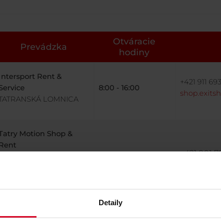
Otváracie
Prevádzka
hodiny
Intersport Rent &
+421 911 693
Service
8:00 - 16:00
shop.exits
TATRANSKÁ LOMNICA
Tatry Motion Shop &
Rent
+421 901 79
TATRANSKÁ LOMNICA
8:00 - 16:00
rental.ne
(CLIENT CENTRE)
Detaily