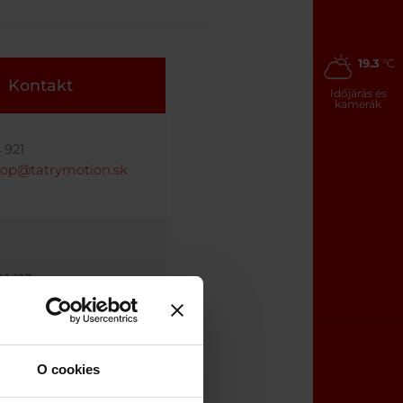
19.3
°C
Kontakt
Időjárás és
kamerák
 921
hop@tatrymotion.sk
1 113
wshop@tatrymotion.sk
O cookies