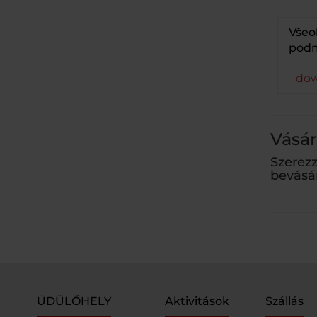
Všeo
podm
dow
Vásár
Szerez
bevásá
ÜDÜLŐHELY
Aktivitások
Szállás