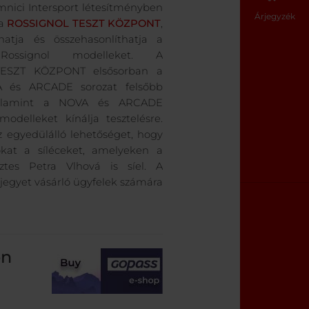
mnici Intersport létesítményben
Árjegyzék
 a
ROSSIGNOL TESZT KÖZPONT
,
hatja és összehasonlíthatja a
Rossignol modelleket. A
ESZT KÖZPONT elsősorban a
 és ARCADE sorozat felsőbb
 valamint a NOVA és ARCADE
delleket kínálja tesztelésre.
z egyedülálló lehetőséget, hogy
okat a síléceket, amelyeken a
őztes Petra Vlhová is síel. A
egyet vásárló ügyfelek számára
on