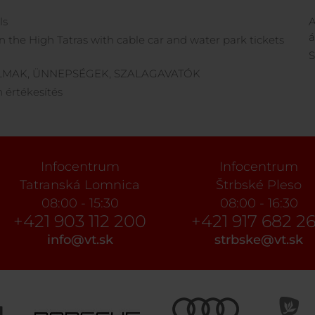
ls
A
á
in the High Tatras with cable car and water park tickets
S
MAK, ÜNNEPSÉGEK, SZALAGAVATÓK
értékesítés
Infocentrum
Infocentrum
Tatranská Lomnica
Štrbské Pleso
08:00 - 15:30
08:00 - 16:30
+421 903 112 200
+421 917 682 2
info@vt.sk
strbske@vt.sk