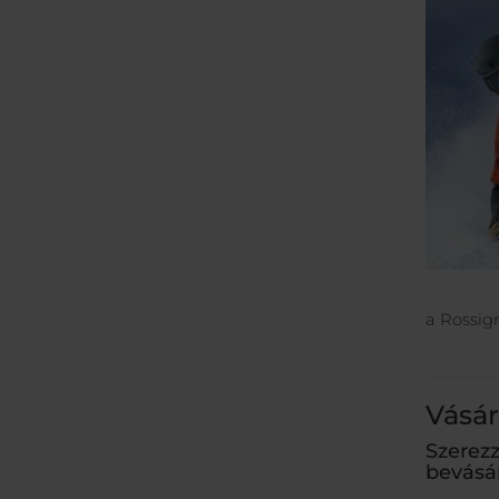
a Rossign
Vásár
Szerez
bevásá