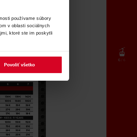
vnosti používame súbory
om v oblasti sociálnych
mi, ktoré ste im poskytli
6
/ 6
Povoliť všetko