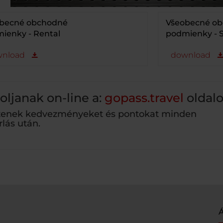
becné obchodné
Všeobecné o
ienky - Rental
podmienky - S
nload
download
oljanak on-line a:
gopass.travel
oldal
zenek kedvezményeket és pontokat minden
rlás után.
Á