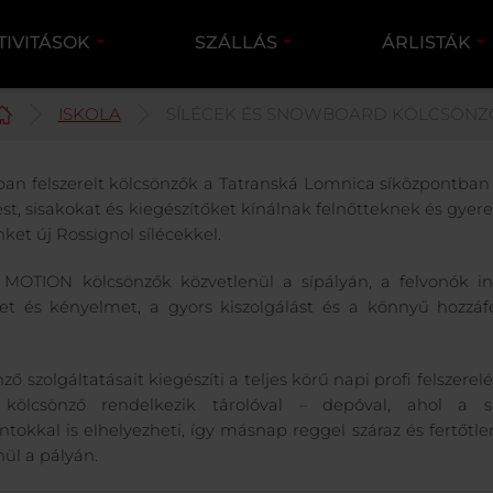
TIVITÁSOK
SZÁLLÁS
ÁRLISTÁK
ISKOLA
SÍLÉCEK ÉS SNOWBOARD KÖLCSÖNZ
ban felszerelt kölcsönzők a Tatranská Lomnica síközpontban s
lést, sisakokat és kiegészítőket kínálnak felnőtteknek és gye
ket új Rossignol sílécekkel.
MOTION kölcsönzők közvetlenül a sípályán, a felvonók ind
t és kényelmet, a gyors kiszolgálást és a könnyű hozzáfé
ző szolgáltatásait kiegészíti a teljes körű napi profi felszerelé
kölcsönző rendelkezik tárolóval – depóval, ahol a s
tokkal is elhelyezheti, így másnap reggel száraz és fertőtlen
nül a pályán.