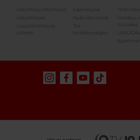
Üdülőhely információ
Események
TMR Hote
Üdülőhelyek
Nyári látnivalók
Holidays 
included
Gasztronómia és
Téli
üzletek
tevékenységek
LAKODAL
Apartman 