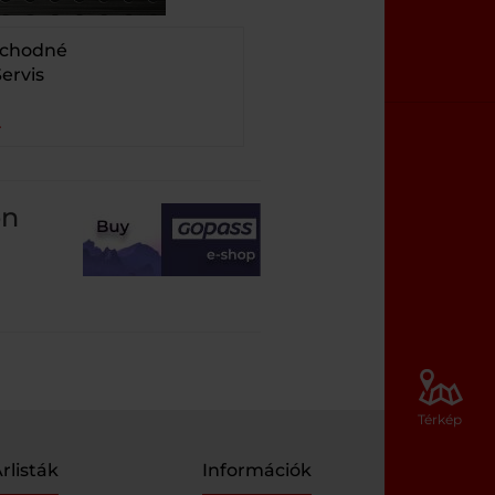
bchodné
ervis
on
Térkép
rlisták
Információk