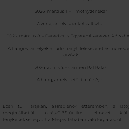
2026. március 1. – Timothy zenekar
A zene, amely szíveket változtat
2026. március 8. – Benedictus Egyetemi zenekar, Rózsa
A hangok, amelyek a tudományt, felekezetet és művésze
ötvözik
2026. április 5. – Carmen Pál Baláž
A hang, amely betölti a térséget
Ezen túl Tarajkán, a Hrebienok étteremben, a láto
megtalálhatják a készülő Štúr film jelmezei kiállí
fényképekkel együtt a Magas Tátrában való forgatásból.