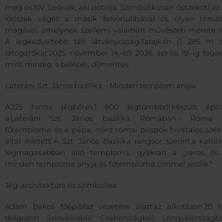
meg és XIV. Leónak, aki pótolja. Szimbolikusan összeköti az
időszak végét a másik felvonulásával és olyan témá
magával, amelynek szellemi valamint művészeti mérete is
A legkedveltebb téli látványosság Tarajkán (1 285 m t. 
látogatókat 2025. november 14.-től 2026. április 19.-ig fogad
mint mindig, a belépés díjmentes.
Lateráni Szt. János bazilika – Minden templom anyja
A 225 tonna jégből és 1 800 jégtömbből készült épí
a Lateráni Szt. János bazilika Rómában – Róma 
főtemploma és a pápa, mint római püspök hivatalos szék
által ihletett. A Szt. János bazilika rangsor szerint a katol
legmagasabban álló temploma, gyakran a „város és 
minden temploma anyja és főtemploma címmel jelölik.“
Jég-architektúra és szimbolika
Adam Bakoš főépítész vezetése alatt az alkotáson 20 f
dolgozott Szlovákiából, Csehországból, Lengyelországb