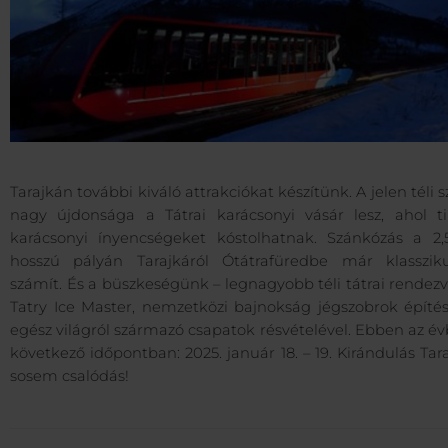
Tarajkán további kiváló attrakciókat készítünk. A jelen téli 
nagy újdonsága a Tátrai karácsonyi vásár lesz, ahol ti
karácsonyi ínyencségeket kóstolhatnak. Szánkózás a 2
hosszú pályán Tarajkáról Ótátrafüredbe már klasszik
számít. És a büszkeségünk – legnagyobb téli tátrai rendez
Tatry Ice Master, nemzetközi bajnokság jégszobrok építé
egész világról származó csapatok résvételével. Ebben az é
következő időpontban: 2025. január 18. – 19. Kirándulás Tar
sosem csalódás!