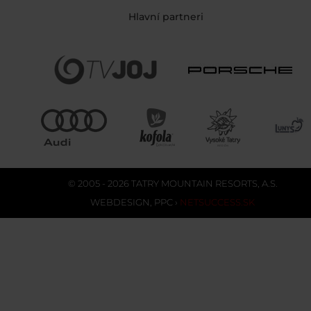
Hlavní partneri
© 2005 - 2026 TATRY MOUNTAIN RESORTS, A.S.
WEBDESIGN
,
PPC
›
NETSUCCESS.SK