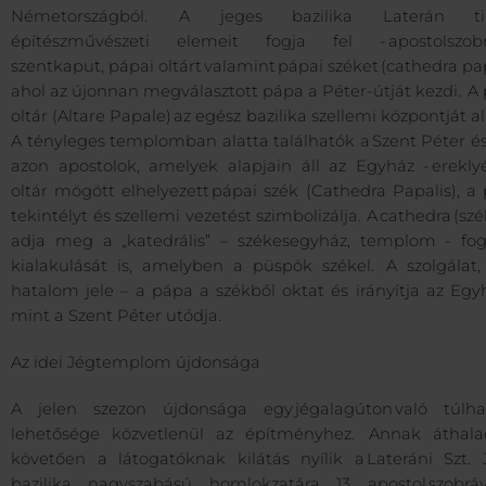
Németországból. A jeges bazilika Laterán tip
építészművészeti elemeit fogja fel - apostolszobr
szentkaput, pápai oltárt valamint pápai széket (cathedra pap
ahol az újonnan megválasztott pápa a Péter-útját kezdi. A
oltár (Altare Papale) az egész bazilika szellemi központját al
A tényleges templomban alatta találhatók a Szent Péter és
azon apostolok, amelyek alapjain áll az Egyház - ereklyé
oltár mögött elhelyezett pápai szék (Cathedra Papalis), a
tekintélyt és szellemi vezetést szimbolizálja. A cathedra (szé
adja meg a „katedrális” – székesegyház, templom - fo
kialakulását is, amelyben a püspök székel. A szolgálat
hatalom jele – a pápa a székből oktat és irányítja az Egy
mint a Szent Péter utódja.
Az idei Jégtemplom újdonsága
A jelen szezon újdonsága egy jégalagúton való túlha
lehetősége közvetlenül az építményhez. Annak áthala
követően a látogatóknak kilátás nyílik a Lateráni Szt. 
bazilika nagyszabású homlokzatára 13 apostol szobrá