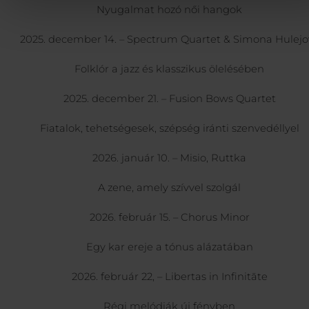
Nyugalmat hozó női hangok
2025. december 14. – Spectrum Quartet & Simona Hulej
Folklór a jazz és klasszikus ölelésében
2025. december 21. – Fusion Bows Quartet
Fiatalok, tehetségesek, szépség iránti szenvedéllyel
2026. január 10. – Misio, Ruttka
A zene, amely szívvel szolgál
2026. február 15. – Chorus Minor
Egy kar ereje a tónus alázatában
2026. február 22, – Libertas in Infinitāte
Régi melódiák új fényben