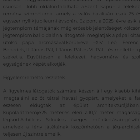
csúcson. Jobb oldalon található a Szent kapu – a felekez
remény szimbóluma, amely a valós bazilikán csak 25 é
egyszer nyílik jubileumi év során. Ez pont a 2025. évre esik,
jégtemplom témájának még erősebb jelentőséget kölcsön
jégtemplom bal oldalán a látogatók meglátják a pápai oltár
utolsó pápa arcmásával körülvéve –XIV. Leó, Ferenc,
Benedek, II. János Pál, I. János Pál és VI. Pál – és mellette a
széket is. Együttesen a felekezet, hagyomány és szol
egységének képét alkotják.
Figyelemreméltó részletek
A figyelmes látogatók számára készen áll egy kisebb kihí
megtalálni az öt tátrai havasi gyopárt, amelyeket a fa
eszesen eldugtak az épület architektúrájába
kupola átmérője 25 méter és eléri a 10,7 méter magasság
légkört Achilleas Sdoukos üveges műalkotásai egészíti
amelyek a fény játékának köszönhetően a jég-architek
teljesen új szintre emelik.