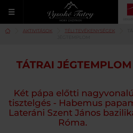
ÜDÜLŐ
AKTIVITÁSOK
TÉLI TEVÉKENYSÉGEK
TÁ
Magyar
JÉGTEMPLOM
TÁTRAI JÉGTEMPLOM
Két pápa előtti nagyvonal
tisztelgés - Habemus papa
Lateráni Szent János bazilik
Róma.