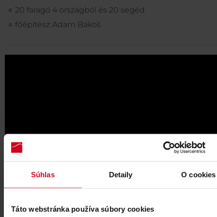
20 faragó 4 országból és 20 segéd
főépítész: Adam Bakoš
Súhlas
Detaily
O cookies
Táto webstránka používa súbory cookies