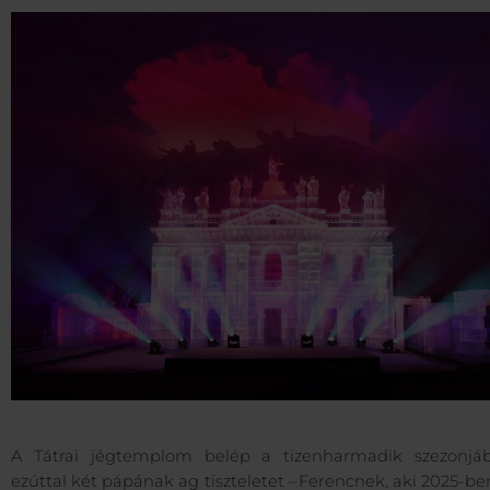
A Tátrai jégtemplom belép a tizenharmadik szezonjá
ezúttal két pápának ag tiszteletet – Ferencnek, aki 2025-be