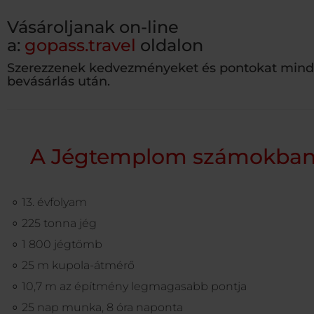
Vásároljanak on-line
a:
gopass.travel
oldalon
Szerezzenek kedvezményeket és pontokat min
bevásárlás után.
A Jégtemplom számokba
13. évfolyam
225 tonna jég
1 800 jégtömb
25 m kupola-átmérő
10,7 m az építmény legmagasabb pontja
25 nap munka, 8 óra naponta