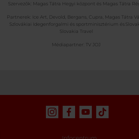
Szervezők: Magas Tátra Hegyi központ és Magas Tátra R
Partnerek: Ice Art, Devold, Bergans, Cupra, Magas Tátra Vá
Szlovákiai Idegenforgalmi és sportminisztérium és Slovak
Slovakia Travel
Médiapartner: TV JOJ
Infocentrum