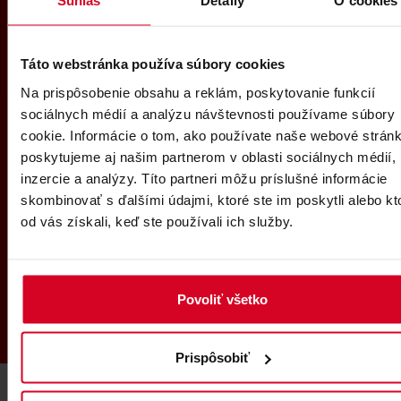
Súhlas
Detaily
O cookies
Tatranská Lomnica
08:00 - 15:30
+421 903 112 200
Táto webstránka používa súbory cookies
info@vt.sk
Na prispôsobenie obsahu a reklám, poskytovanie funkcií
sociálnych médií a analýzu návštevnosti používame súbory
Infocentrum
cookie. Informácie o tom, ako používate naše webové stránk
Štrbské Pleso
poskytujeme aj našim partnerom v oblasti sociálnych médií,
08:00 - 16:30
inzercie a analýzy. Títo partneri môžu príslušné informácie
+421 917 682 260
skombinovať s ďalšími údajmi, ktoré ste im poskytli alebo kt
strbske@vt.sk
od vás získali, keď ste používali ich služby.
GOPASS
Infolinka
8:00 - 18:00
Povoliť všetko
0850 122 155
+421 220 510 448
Prispôsobiť