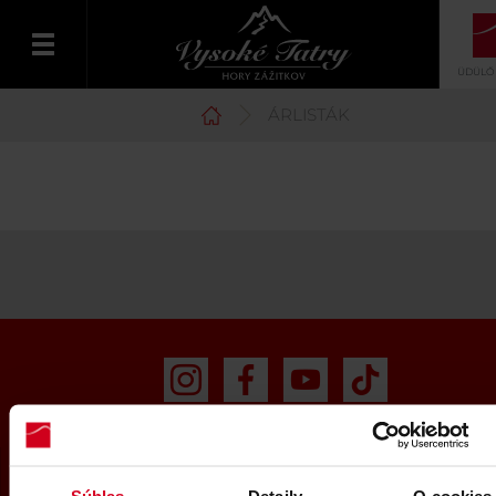
ÜDÜLŐ
ÁRLISTÁK
Magyar
Infocentrum