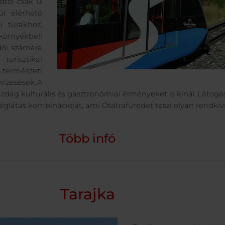
dtól csak 13
l elérhető
i túrákhoz,
környékbeli
dói számára
turisztikai
 természeti
ízesések. A
zdag kulturális és gasztronómiai élményeket is kínál. Látog
églátás kombinációját, ami Ótátrafüredet teszi olyan rendkív
Több infó
Tarajka