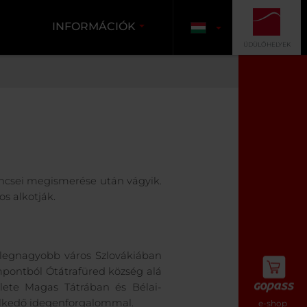
INFORMÁCIÓK
ÜDÜLŐHELYEK
kincsei megismerése után vágyik.
os alkotják.
 legnagyobb város Szlovákiában
empontból Ótátrafüred község alá
rülete Magas Tátrában és Bélai-
melkedő idegenforgalommal.
e-shop