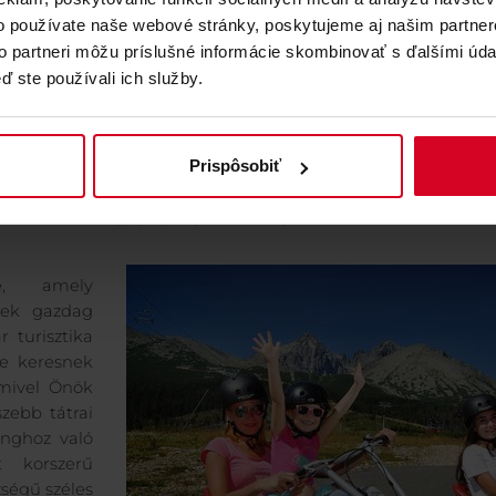
o používate naše webové stránky, poskytujeme aj našim partner
to partneri môžu príslušné informácie skombinovať s ďalšími údaj
ď ste používali ich služby.
Több infó
Prispôsobiť
Tátralomnic
e, amely
yek gazdag
 turisztika
re keresnek
amivel Önök
zebb tátrai
inghoz való
t korszerű
ségű széles