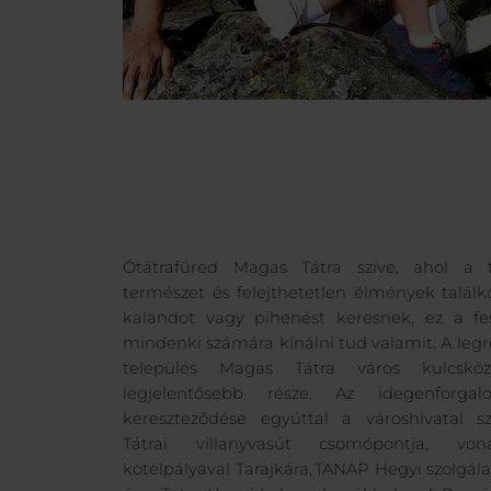
Ótátrafüred Magas Tátra szíve, ahol a t
természet és felejthetetlen élmények találk
kalandot vagy pihenést keresnek, ez a fes
mindenki számára kínálni tud valamit. A legr
település Magas Tátra város kulcsköz
legjelentősebb része. Az idegenforga
kereszteződése egyúttal a városhivatal s
Tátrai villanyvasút csomópontja, von
kötélpályával Tarajkára, TANAP Hegyi szolgál