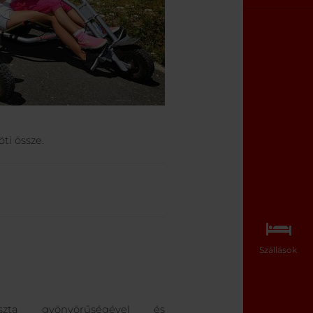
öti össze.
Szállások
szta gyönyörűségével és