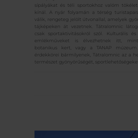
sípályákat és téli sportokhoz valóm tökélet
kínál. A nyár folyamán a térség turistap
válik, rengeteg jelölt útvonallal, amelyek gyö
tájképeken át vezetnek. Tátralomnic láto
csak sportaktivitásokról szól. Kulturális és
emlékműveket is élvezhetnek itt, min
botanikus kert, vagy a TANAP múzeum.
érdekkörei bármilyenek, Tátralomnic az a he
természet gyönyörűségét, sportlehetőségeket 