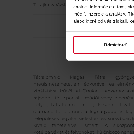
Tarajka varázslatos légkörével.
cookie. Informácie o tom, ak
médií, inzercie a analýzy. Tí
alebo ktoré od vás získali, ke
Odmietnuť
Tátralomnic Magas Tátra gyöngy
megismételhetetlen légkörével és élmén
kínálatával bűvöli el Önöket. Legyenek akár
rajongói, téli sportok imádói vagy pihenés
helyet, Tátralomnic mindig készen áll val
számára. Tátralomnic, a legnagyobb és legs
települések egyike síeléshez és snowboard
kiváló feltételeivel ismert. A síközpon
kötélpályákat és felvonókat, különböző nehéz