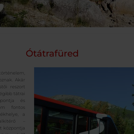
Ótátrafüred
örténelem,
oznak. Akár
tői reszort
égibb tátrai
pontja és
lom fontos
zékhelye, a
alkitérő –
at központja