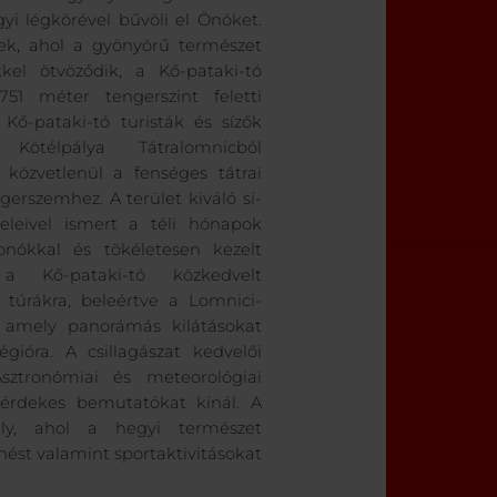
i légkörével bűvöli el Önöket.
ek, ahol a gyönyörű természet
kkel ötvöződik, a Kő-pataki-tó
 751 méter tengerszint feletti
Kő-pataki-tó turisták és sízők
 Kötélpálya Tátralomnicból
a közvetlenül a fenséges tátrai
gerszemhez. A terület kiváló sí-
eleivel ismert a téli hónapok
onókkal és tökéletesen kezelt
 a Kő-pataki-tó közkedvelt
túrákra, beleértve a Lomnici-
, amely panorámás kilátásokat
égióra. A csillagászat kedvelői
ztronómiai és meteorológiai
 érdekes bemutatókat kínál. A
ly, ahol a hegyi természet
nést valamint sportaktivitásokat