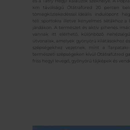
és a Tatry Hegyi kalauzok székhelye. A Poprá
km távolságú Ótátrafüred 20 percen belü
tömegközlekedéssel. Ideális indulópont heg
téli sportokra illetve kényelmes sétákhoz a 
járdákon. A természet és aktív pihenés imá
vannak itt elérhető, különböző nehézségű 
útvonalak, amelyek gyönyörű kilátásokhoz és
szépségekhez vezetnek, mint a Tarpataki-v
természeti szépségeken kívül Ótátrafütred ga
friss hegyi levegő, gyönyörű tájképek és vend