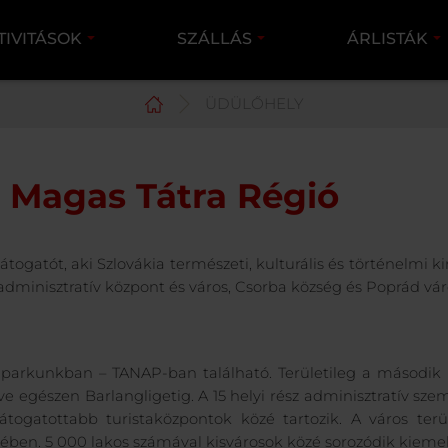
TIVITÁSOK
SZÁLLÁS
ÁRLISTÁK
ÜDÜLŐHELY
Magas Tátra Régió
átogatót, aki Szlovákia természeti, kulturális és történelmi 
dminisztratív központ és város, Csorba község és Poprád vár
i parkunkban – TANAP-ban található. Területileg a második
e egészen Barlangligetig. A 15 helyi rész adminisztratív sz
glátogatottabb turistaközpontok közé tartozik. A város te
zében. 5 000 lakos számával kisvárosok közé sorozódik kie