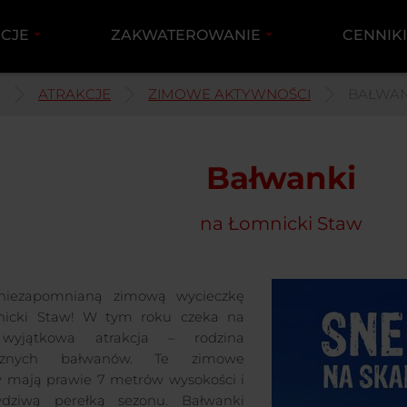
KCJE
ZAKWATEROWANIE
CENNIK
ATRAKCJE
ZIMOWE AKTYWNOŚCI
BAŁWAN
Bałwanki
na Łomnicki Staw
 niezapomnianą zimową wycieczkę
icki Staw! W tym roku czeka na
 wyjątkowa atrakcja – rodzina
ycznych bałwanów. Te zimowe
 mają prawie 7 metrów wysokości i
dziwą perełką sezonu. Bałwanki