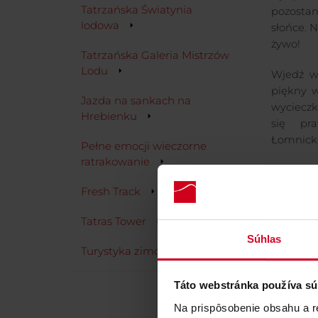
Tatrzańska Światynia
pozostan
lodowa
słońce. N
żywo!
Tatrzańska Galeria Mistrzów
Lodu
Wjedź wy
piękny w
Jazda na sankach na
wycieczk
Hrebienku
się pr
Łomnicki
Pełne emocji wieczorne
ratrakowanie
Fresh Track
Tatras Tower
Súhlas
Turystyka zimowa
Táto webstránka používa sú
Na prispôsobenie obsahu a r