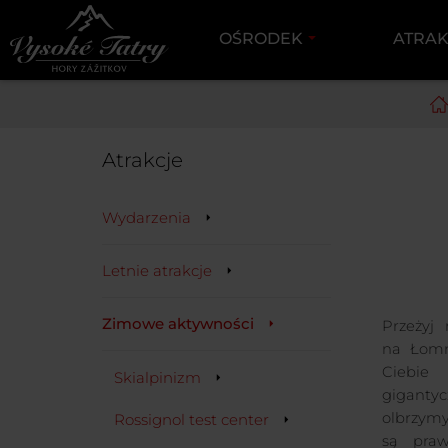
OŚRODEK
ATRA
E
Atrakcje
Wydarzenia
Letnie atrakcje
Zimowe aktywności
Przeżyj
na Łomn
Ciebie
Skialpinizm
gigant
olbrzymy
Rossignol test center
są praw