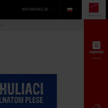
I
INFORMACJE
ODKRYJ TMR
KI
e-shop