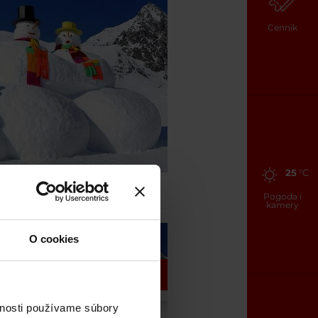
Cennik
25
°C
Pogoda i
kamery
O cookies
vnosti používame súbory