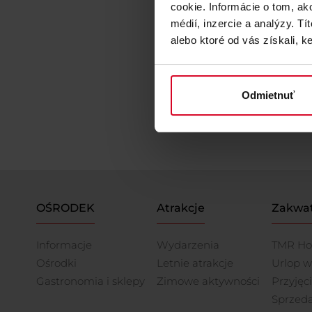
cookie. Informácie o tom, ak
médií, inzercie a analýzy. Tí
alebo ktoré od vás získali, ke
Kupuj
Zniżki 
Odmietnuť
OŚRODEK
Atrakcje
Zakwa
Informacje
Wydarzenia
TMR Ho
Ośrodki
Letnie atrakcje
Urlop w
Gastronomia i sklepy
Zimowe aktywności
Przyjęc
Sprzed