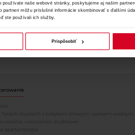
o používate naše webové stránky, poskytujeme aj našim partner
to partneri môžu príslušné informácie skombinovať s ďalšími údaj
ď ste používali ich služby.
 on-line na:
gopass.travel
za każdy zakup z kartą GOPASS.
Prispôsobiť
terowanie
tels
 Tatrach Wysokich z kolejkami linowymi i parkami wodnymi
ia weselne, uroczystości, studniówki
aż apartamentów