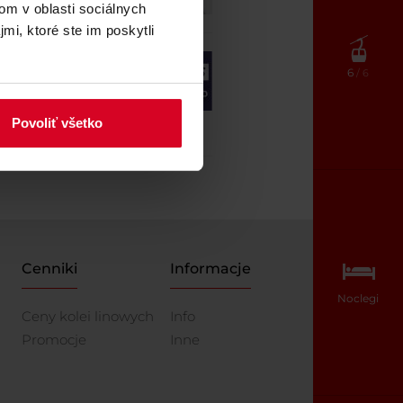
om v oblasti sociálnych
mi, ktoré ste im poskytli
6
/ 6
Povoliť všetko
Cenniki
Informacje
Noclegi
Ceny kolei linowych
Info
Promocje
Inne