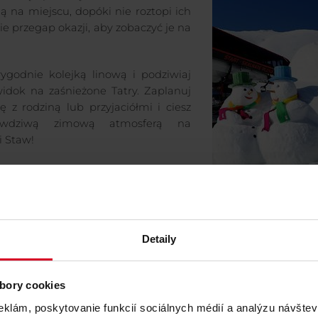
ą na miejscu, dopóki nie roztopi ich
ie przegap okazji, aby zobaczyć je na
godnie kolejką linową i podziwiaj
idok na zaśnieżone Tatry. Zaplanuj
ę z rodziną lub przyjaciółmi i ciesz
awdziwą zimową atmosferą na
 Staw!
Detaily
bory cookies
eklám, poskytovanie funkcií sociálnych médií a analýzu návšte