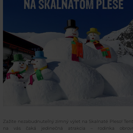
Zažite nezabudnuteľný zimný výlet na Skalnaté Pleso! Ten
na vás čaká jedinečná atrakcia – rodinka obrov