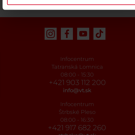
Infocentrum
Tatranská Lomnica
08:00 - 15:30
+421 903 112 200
info@vt.sk
Infocentrum
Štrbské Pleso
08:00 - 16:30
+421 917 682 260