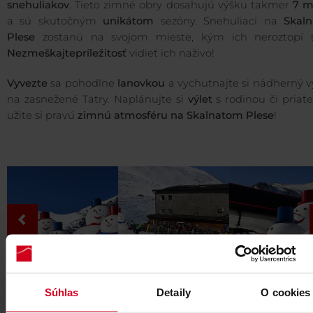
snehuliakov
. Tieto zimné obry dosahujú výšku takmer
7 m
a sú skutočným
unikátom
sezóny. Snehuliaci na
Skal
Plese
zostanú na svojom mieste, kým ich neroztopí s
Nezmeškajte
príležitosť
vidieť ich naživo!
Vyvezte
sa pohodlne
lanovkou
a vychutnajte si nádherný 
na zasnežené Tatry. Naplánujte si
výlet
s rodinou či priat
užite si pravú
zimnú atmosféru na Skalnatom Plese
!
Súhlas
Detaily
O cookies