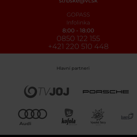
strbske@vt.sk
GOPASS
Infolinka
8:00 - 18:00
0850 122 155
+421 220 510 448
Hlavní partneri