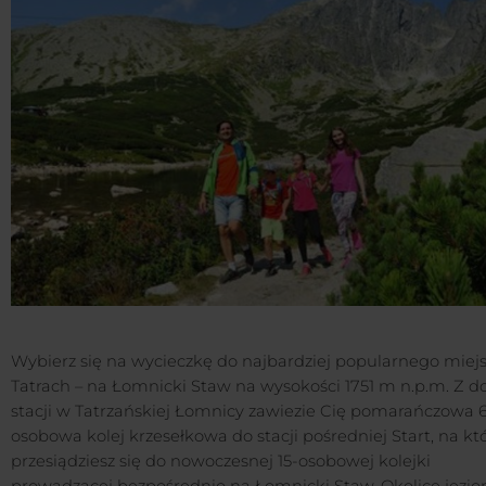
Wybierz się na wycieczkę do najbardziej popularnego miej
Tatrach – na Łomnicki Staw na wysokości 1751 m n.p.m. Z do
stacji w Tatrzańskiej Łomnicy zawiezie Cię pomarańczowa 
osobowa kolej krzesełkowa do stacji pośredniej Start, na kt
przesiądziesz się do nowoczesnej 15-osobowej kolejki