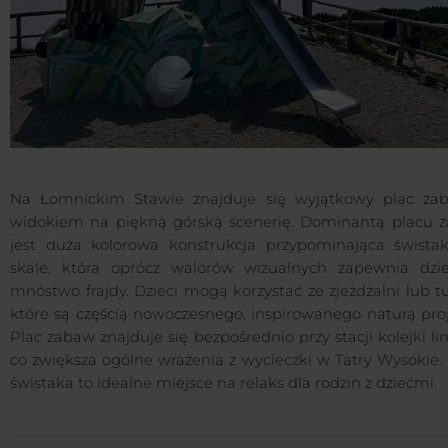
Na Łomnickim Stawie znajduje się wyjątkowy plac za
widokiem na piękną górską scenerię. Dominantą placu 
jest duża kolorowa konstrukcja przypominająca śwista
skale, która oprócz walorów wizualnych zapewnia dzi
mnóstwo frajdy. Dzieci mogą korzystać ze zjeżdżalni lub t
które są częścią nowoczesnego, inspirowanego naturą proj
Plac zabaw znajduje się bezpośrednio przy stacji kolejki li
co zwiększa ogólne wrażenia z wycieczki w Tatry Wysokie.
świstaka to idealne miejsce na relaks dla rodzin z dziećmi.