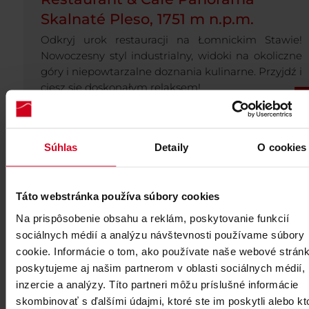
Skalnaté Pleso, 1751 m n.p.m.
Odkryj urok restauracji na Łomnickim Stawie!
Nowoczesny styl industrialny, widoki na okoliczne
góry i niepowtarzalne doznania kulinarne. Przyjdź i
ciesz się doskonałym relaksem!
Súhlas
Detaily
O cookies
Galeria Encián
Táto webstránka používa súbory cookies
Na prispôsobenie obsahu a reklám, poskytovanie funkcií
sociálnych médií a analýzu návštevnosti používame súbory
cookie. Informácie o tom, ako používate naše webové stránk
poskytujeme aj našim partnerom v oblasti sociálnych médií,
inzercie a analýzy. Títo partneri môžu príslušné informácie
skombinovať s ďalšími údajmi, ktoré ste im poskytli alebo kt