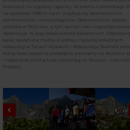
prowadzącej bezpośrednio na Łomnicki Staw. Okolice jezior
stworzone na wyprawy i spacery. W pobliżu Łomnickiego 
na wysokości 1786 m n.p.m. znajduje się obserwatorium
astronomiczne i meteorologiczne. Obserwatorium zostało
założone w 1943 roku, w tym samym roku rozpoczęto pierw
obserwacje. W jego skład wchodzi planetarium. Odpoczywa
łapać opaleniznę można w jednej z najwyżej położonych
restauracji w Tatrach Wysokich – Restauracja Skalnaté pleso
której taras zapewnia przepiękne panoramy na okoliczne sz
i najbardziej stromą trasę narciarską na Słowacji – Łomnick
Przełęcz.