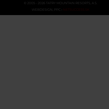
© 2005 - 2026 TATRY MOUNTAIN RESORTS, A.S.
WEBDESIGN
,
PPC
›
NETSUCCESS.SK