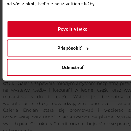
od vás získali, keď ste používali ich služby.
Povoliť všetko
Prispôsobiť
Odmietnuť
Dom Sztuki - Kunsthalle specjalizuje się we wspieraniu m
sztuki. Galeria zapewnia młodym artystom bezpłatną przes
na wystawy rzeźby i fotografii w jednej części oraz wy
malarstwa w drugiej części. Wstęp jest bezpłatny, a
wolontariusze służą odwiedzającym pomocą i wspar
Galeria Encián stara się promować i wspierać s
nowoczesną oraz umożliwiać artystom bezpłatne wystaw
swoich prac. Co roku w Galerii można obejrzeć nowe prace,
są tego warte.