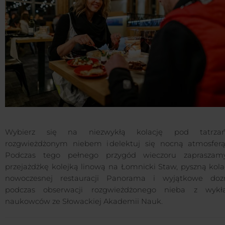
Wybierz się na niezwykłą kolację pod tatrzań
rozgwieżdżonym niebem i delektuj się nocną atmosferą
Podczas tego pełnego przygód wieczoru zaprasza
przejażdżkę kolejką linową na Łomnicki Staw, pyszną kola
nowoczesnej restauracji Panorama i wyjątkowe doz
podczas obserwacji rozgwieżdżonego nieba z wyk
naukowców ze Słowackiej Akademii Nauk.