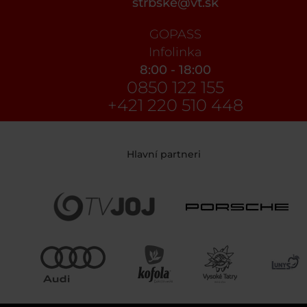
strbske@vt.sk
GOPASS
Infolinka
8:00 - 18:00
0850 122 155
+421 220 510 448
Hlavní partneri