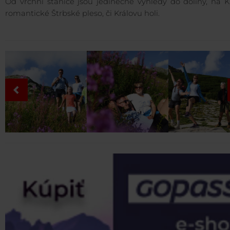
Od vrchní stanice jsou jedinečné výhledy do doliny, na K
romantické Štrbské pleso, či Královu holi.