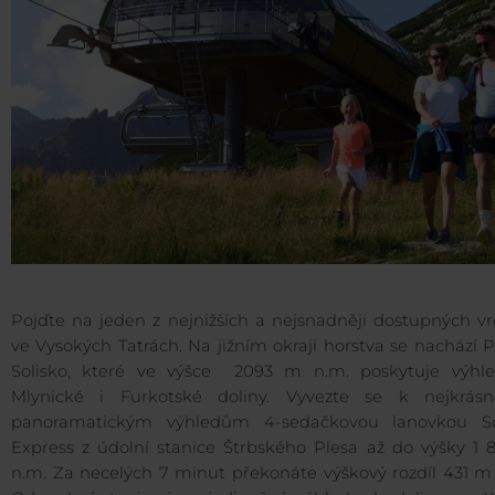
Pojďte na jeden z nejnižších a nejsnadněji dostupných vr
ve Vysokých Tatrách. Na jižním okraji horstva se nachází 
Solisko, které ve výšce 2093 m n.m. poskytuje výhl
Mlynické i Furkotské doliny. Vyvezte se k nejkrásn
panoramatickým výhledům 4-sedačkovou lanovkou So
Express z údolní stanice Štrbského Plesa až do výšky 1 
n.m. Za necelých 7 minut překonáte výškový rozdíl 431 m