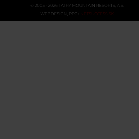
© 2005 - 2026 TATRY MOUNTAIN RESORTS, A.S.
WEBDESIGN
,
PPC
›
NETSUCCESS.SK