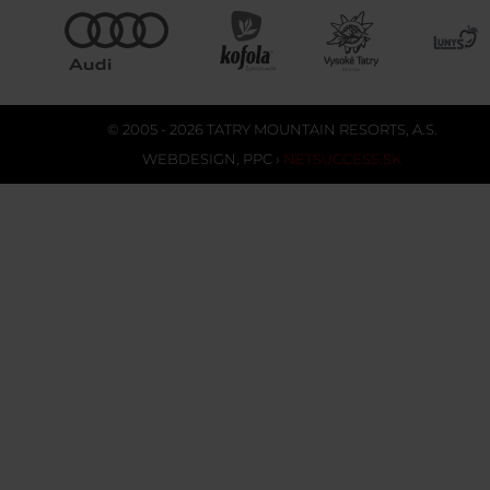
© 2005 - 2026 TATRY MOUNTAIN RESORTS, A.S.
WEBDESIGN
,
PPC
›
NETSUCCESS.SK