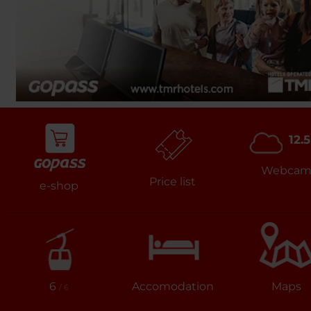
12.5
Webca
Price list
e-shop
6
Accomodation
Maps
/ 6