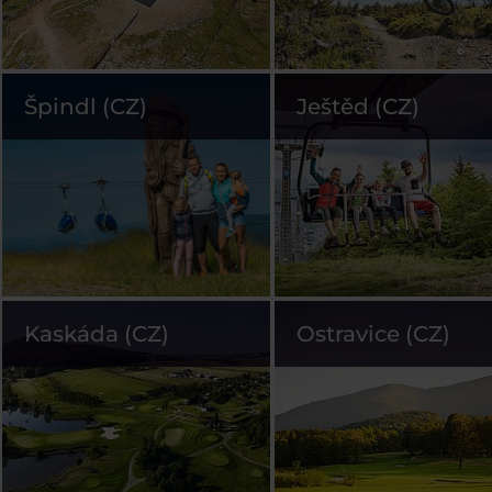
Špindl (CZ)
Ještěd (CZ)
Kaskáda (CZ)
Ostravice (CZ)