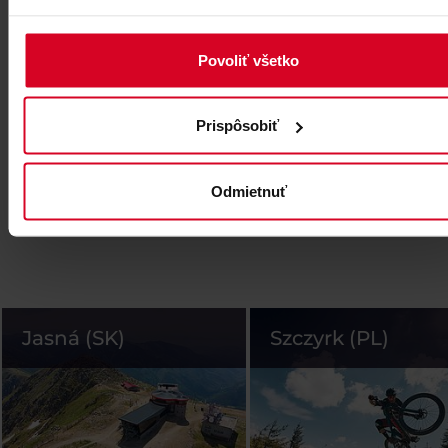
Povoliť všetko
Prispôsobiť
Odmietnuť
Jasná (SK)
Szczyrk (PL)