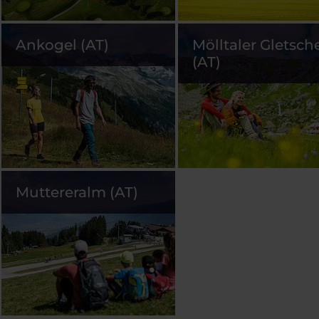
Ankogel (AT)
Mölltaler Gletsch
(AT)
Muttereralm (AT)