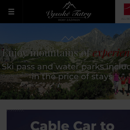
ALL R
English
Enjoy mountains of
experien
Ski pass and water parks inclu
in the price of stays