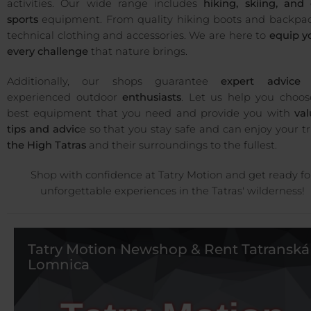
activities. Our wide range includes
hiking, skiing, and
sports
equipment. From quality hiking boots and backpac
technical clothing and accessories. We are here to
equip y
every challenge
that nature brings.
Additionally, our shops guarantee
expert advice
f
experienced outdoor
enthusiasts
. Let us help you choos
best equipment that you need and provide you with
val
tips and advic
e so that you stay safe and can enjoy your t
the High Tatras
and their surroundings to the fullest.
Shop with confidence at Tatry Motion and get ready fo
unforgettable experiences in the Tatras' wilderness!
Tatry Motion Newshop & Rent Tatranská
Lomnica