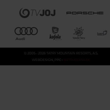
© 2005 - 2026 TATRY MOUNTAIN RESORTS, A.S.
WEBDESIGN
,
PPC
›
NETSUCCESS.SK