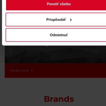
Povoliť všetko
Tatry Motion Shop Hrebienok
Prispôsobiť
Odmietnuť
Read more
Brands