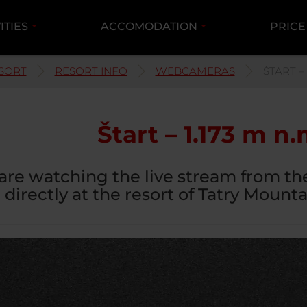
ITIES
ACCOMODATION
PRICE
SORT
RESORT INFO
WEBCAMERAS
ŠTART – 
Štart – 1.173 m n.
are watching the live stream from t
directly at the resort of Tatry Mounta