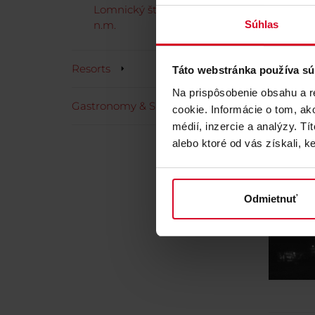
Lomnický štít 2.634 m
Súhlas
n.m.
Oth
Resorts
Táto webstránka používa sú
Na prispôsobenie obsahu a r
Gastronomy & Shops
cookie. Informácie o tom, ak
médií, inzercie a analýzy. Tí
Lomnick
alebo ktoré od vás získali, ke
Odmietnuť
Starý 