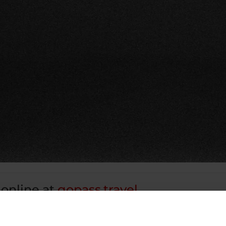
online at
gopass.travel
counts and points for every purchase.