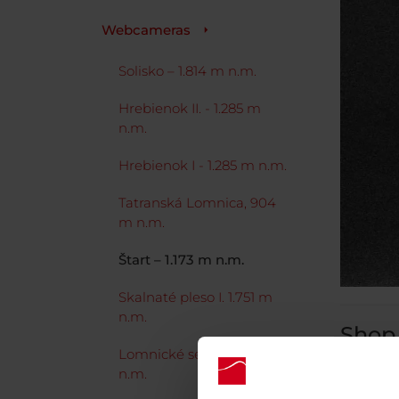
Webcameras
Solisko – 1.814 m n.m.
Hrebienok II. - 1.285 m
n.m.
Hrebienok I - 1.285 m n.m.
Tatranská Lomnica, 904
m n.m.
Štart – 1.173 m n.m.
Skalnaté pleso I. 1.751 m
n.m.
Shop 
Lomnické sedlo 2.190 m.
Get dis
n.m.