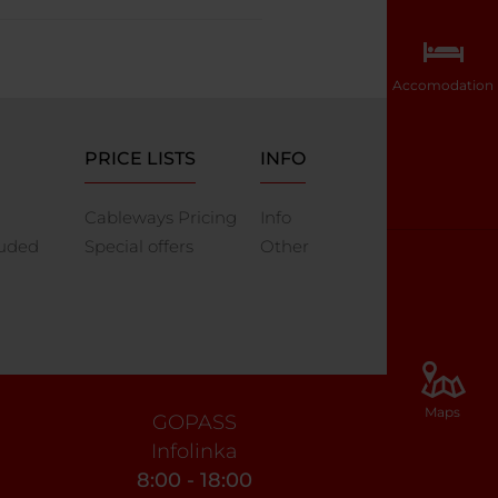
Accomodation
PRICE LISTS
INFO
Cableways Pricing
Info
luded
Special offers
Other
Maps
GOPASS
Infolinka
8:00 - 18:00