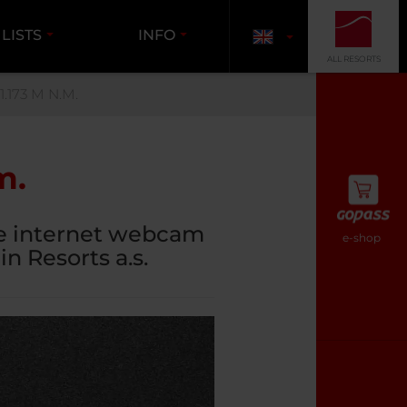
 LISTS
INFO
ALL RESORTS
1.173 M N.M.
m.
he internet webcam
e-shop
in Resorts a.s.