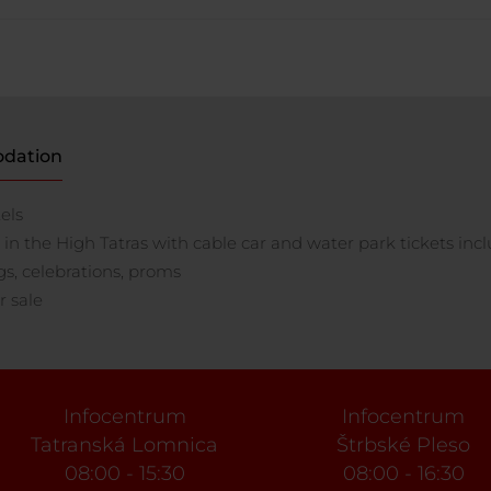
dation
els
 in the High Tatras with cable car and water park tickets inc
, celebrations, proms
r sale
Infocentrum
Infocentrum
Tatranská Lomnica
Štrbské Pleso
08:00 - 15:30
08:00 - 16:30