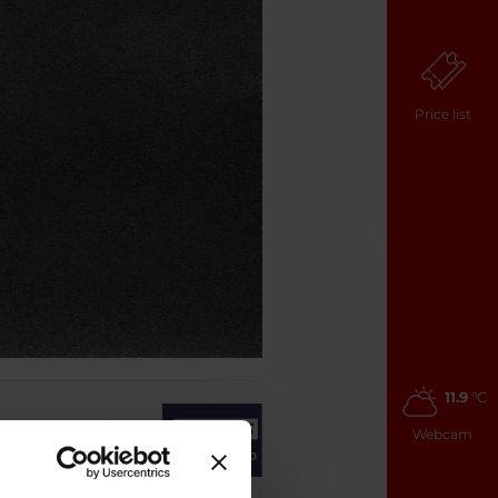
Price list
11.9
°C
Webcam