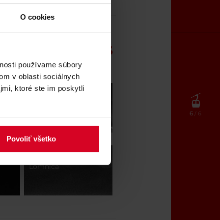
O cookies
: High Tatras
vnosti používame súbory
om v oblasti sociálnych
mi, ktoré ste im poskytli
Tatranská Lomnica
6
/ 6
Povoliť všetko
Štart - Tatranská
Lomnica