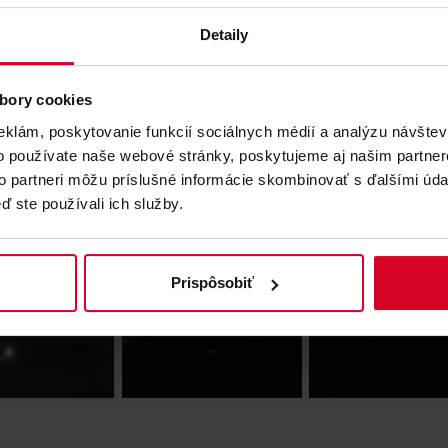
Detaily
er webcams in the resort
bory cookies
eklám, poskytovanie funkcií sociálnych médií a analýzu návšte
o používate naše webové stránky, poskytujeme aj našim partner
to partneri môžu príslušné informácie skombinovať s ďalšími údaj
ý štít
Lomnické sedlo
Skalnaté pleso II.
ď ste používali ich služby.
Prispôsobiť
Smokovec
Hrebienok I.
Solisko