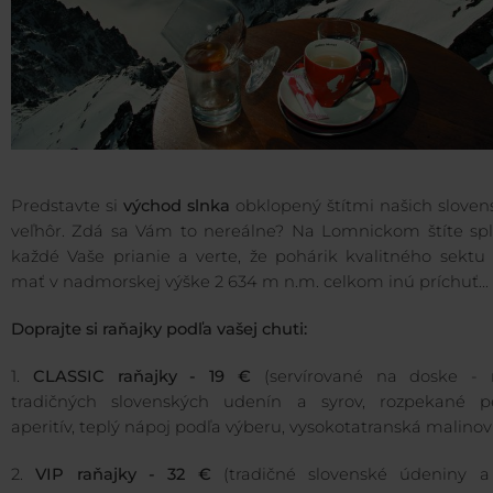
Predstavte si
východ slnka
obklopený štítmi našich sloven
veľhôr. Zdá sa Vám to nereálne? Na Lomnickom štíte sp
každé Vaše prianie a verte, že pohárik kvalitného sektu
mať v nadmorskej výške 2 634 m n.m. celkom inú príchuť...
Doprajte si raňajky podľa vašej chuti:
1.
CLASSIC raňajky - 19 €
(servírované na doske - 
tradičných slovenských udenín a syrov, rozpekané pe
aperitív, teplý nápoj podľa výberu, vysokotatranská malinov
2.
VIP raňajky - 32 €
(tradičné slovenské údeniny a 