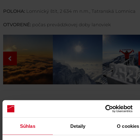
POLOHA:
Lomnický štít, 2 634 m n.m., Tatranská Lomnica
OTVORENÉ:
počas prevádzkovej doby lanoviek
Menu lístok
Súhlas
Detaily
O cookies
DEDO kaviareň lístok