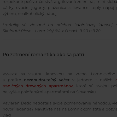
rozpekané pečivo, čerstvá a grilovaná zelenina,, mini klob
párky, ovocie, jogurty, praženica a lievance, teplý nápoj
výberu, nealkoholický nápoj)
*raňajky sú viazané na odchod kabínkovej lanovej 
Skalnaté Pleso - Lomnický štít v časoch 9:00 a 9:20.
Po zotmení romantika ako sa patrí
Vyvezte sa visutou lanovkou na vrchol Lomnického 
a prežite
nezabudnuteľný večer
v jednom z našich
tradičných drevených apartmánov
, ktoré sú svojou po
najvyššie položenými apartmánmi na Slovensku.
Kaviareň Dedo nedostala svoje pomenovanie náhodou, vie
hovorí legenda? Navštívte nás na Lomnickom štíte a dozvi
viac!