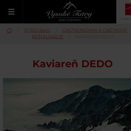
VYBRAŤ
STREDISKO
GASTRONÓMIA A OBCHODY
Slovenčina
REŠTAURÁCIE
KAVIAREŇ DEDO
Kaviareň DEDO