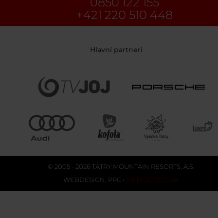
0850 122 155
+421 220 510 448
Hlavní partneri
© 2005 - 2026 TATRY MOUNTAIN RESORTS, A.S.
WEBDESIGN
,
PPC
›
NETSUCCESS.SK