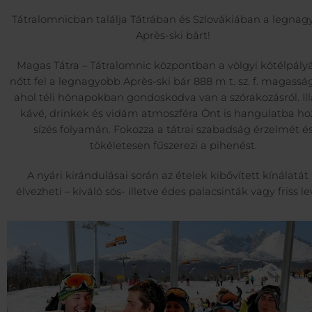
Tátralomnicban találja Tátrában és Szlovákiában a legna
Après-ski bárt!
Magas Tátra – Tátralomnic központban a völgyi kötélpály
nőtt fel a legnagyobb Après-ski bár 888 m t. sz. f. magassá
ahol téli hónapokban gondoskodva van a szórakozásról. Ill
kávé, drinkek és vidám atmoszféra Önt is hangulatba ho
sízés folyamán. Fokozza a tátrai szabadság érzelmét é
tökéletesen fűszerezi a pihenést.
A nyári kirándulásai során az ételek kibővített kínálatát 
élvezheti – kiváló sós- illetve édes palacsinták vagy friss le