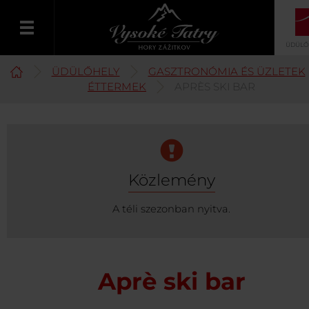
ÜDÜLŐ
ÜDÜLŐHELY
GASZTRONÓMIA ÉS ÜZLETEK
Magyar
ÉTTERMEK
APRÈS SKI BAR
Közlemény
A téli szezonban nyitva.
Aprè ski bar