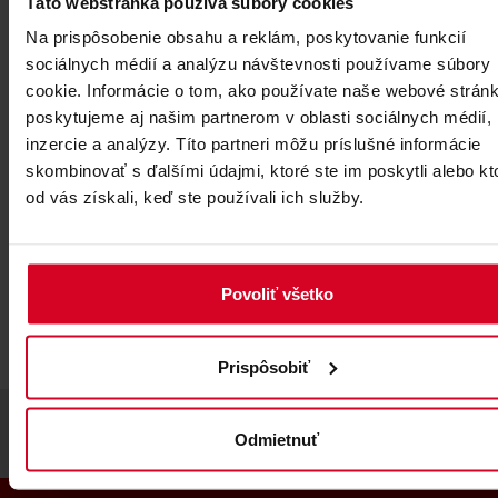
Táto webstránka používa súbory cookies
Na prispôsobenie obsahu a reklám, poskytovanie funkcií
sociálnych médií a analýzu návštevnosti používame súbory
cookie. Informácie o tom, ako používate naše webové stránk
poskytujeme aj našim partnerom v oblasti sociálnych médií,
inzercie a analýzy. Títo partneri môžu príslušné informácie
skombinovať s ďalšími údajmi, ktoré ste im poskytli alebo kt
od vás získali, keď ste používali ich služby.
Povoliť všetko
Prispôsobiť
Odmietnuť