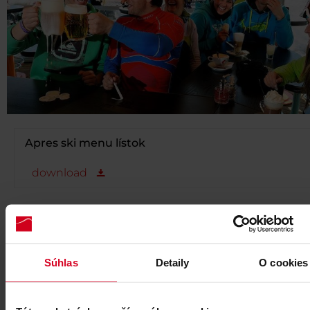
Apres ski menu lístok
download
Súhlas
Detaily
O cookies