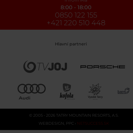
8:00 - 18:00
0850 122 155
+421 220 510 448
Hlavní partneri
© 2005 - 2026 TATRY MOUNTAIN RESORTS, A.S.
WEBDESIGN
,
PPC
›
NETSUCCESS.SK