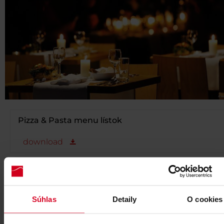
Pizza & Pasta menu lístok
download
Súhlas
Detaily
O cookies