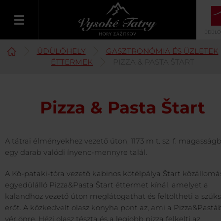
ÜDÜLŐ
ÜDÜLŐHELY
GASZTRONÓMIA ÉS ÜZLETEK
Magyar
ÉTTERMEK
PIZZA & PASTA ŠTART
Pizza & Pasta Štart
A tátrai élményekhez vezető úton, 1173 m t. sz. f. magasság
egy darab valódi ínyenc-mennyre talál.
A Kő-pataki-tóra vezető kabinos kötélpálya Štart közállomá
egyedülálló Pizza&Pasta Štart éttermet kínál, amelyet a
kalandhoz vezető úton meglátogathat és feltöltheti a szük
erőt. A közkedvelt olasz konyha pont az, ami a Pizza&Past
vér önre. Hézi olasz tészta és a legjobb pizza felkelti az