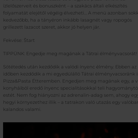
ízlelőszerveit és bonuszként – a szakács általi elkészítés
folyamatát elejétől végéig élvezheti... A menü azonban sok
kedvezőbb, ha a tányéron inkább lasagnét vagy ropogós
grillezett lazacot szeret, akkor jó helyen jár.
Fekvése: Štart
TIPPÜNK: Engedje meg magának a Tátrai élményvacsorát!
Sötétedés után kezdődik a valódi ínyenc élmény. Ebben az
időben kezdődik a mi egyedülálló Tátrai élményvacsoránk i
Pizza&Pasta Étteremben. Engedjen meg magának egy, a v
konyháiból eredő ínyenc specialitásokkal teli hagyománytö
estét. Nem fog hiányozni az adrenalin-adag sem, ahogy egy
hegyi környezethez illik – a tatrakon való utazás egy valóba
kalandos valami.