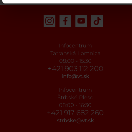
Infocentrum
Tatranská Lomnica
08:00 - 15:30
+421 903 112 200
info@vt.sk
Infocentrum
Štrbské Pleso
08:00 - 16:30
+421 917 682 260
strbske@vt.sk